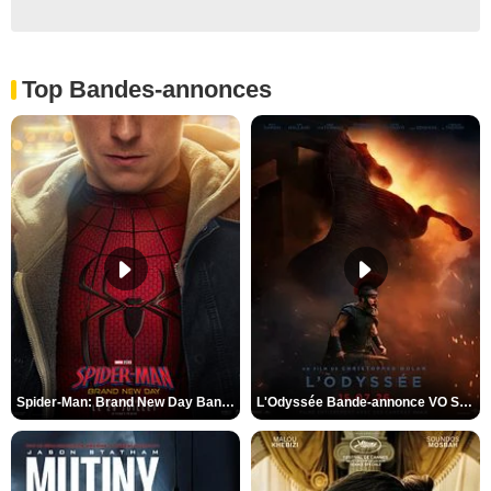
Top Bandes-annonces
Spider-Man: Brand New Day Bande-annonce VO STFR
L'Odyssée Bande-annonce VO STFR