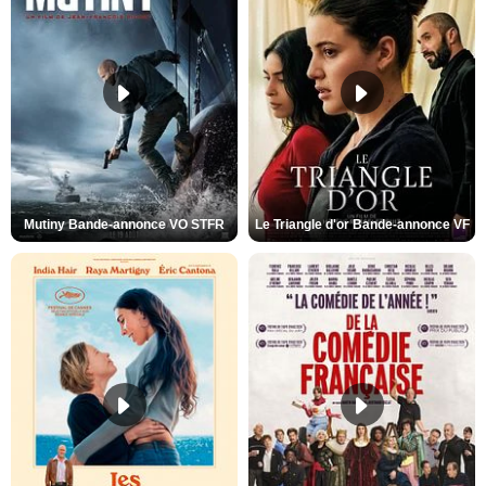
Mutiny Bande-annonce VO STFR
Le Triangle d'or Bande-annonce VF