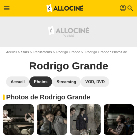
profil
menu
search
Accueil
Stars
Réalisateurs
Rodrigo Grande
Rodrigo Grande : Photos de ses films et séries
Rodrigo Grande
Accueil
Photos
Streaming
VOD, DVD
Photos de Rodrigo Grande