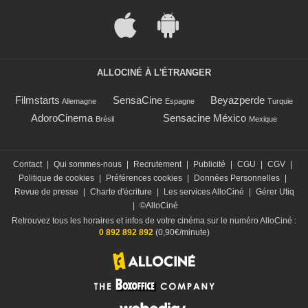
ALLOCINÉ À L'ÉTRANGER
Filmstarts
SensaCine
Beyazperde
Allemagne
Espagne
Turquie
AdoroCinema
Sensacine México
Brésil
Mexique
Contact
|
Qui sommes-nous
|
Recrutement
|
Publicité
|
CGU
|
CGV
|
Politique de cookies
|
Préférences cookies
|
Données Personnelles
|
Revue de presse
|
Charte d'écriture
|
Les services AlloCiné
|
Gérer Utiq
|
©AlloCiné
Retrouvez tous les horaires et infos de votre cinéma sur le numéro AlloCiné :
0 892 892 892
(0,90€/minute)