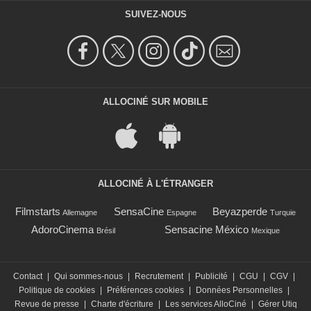
SUIVEZ-NOUS
ALLOCINÉ SUR MOBILE
ALLOCINÉ À L'ÉTRANGER
Filmstarts
SensaCine
Beyazperde
Allemagne
Espagne
Turquie
AdoroCinema
Sensacine México
Brésil
Mexique
Contact
|
Qui sommes-nous
|
Recrutement
|
Publicité
|
CGU
|
CGV
|
Politique de cookies
|
Préférences cookies
|
Données Personnelles
|
Revue de presse
|
Charte d'écriture
|
Les services AlloCiné
|
Gérer Utiq