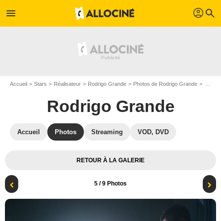
profil
menu
search
Accueil
Stars
Réalisateur
Rodrigo Grande
Photos de Rodrigo Grande
Au bout du tunnel : Photo Leonardo Sbaraglia, Rodrigo Grande
Rodrigo Grande
Accueil
Photos
Streaming
VOD, DVD
RETOUR À LA GALERIE
5
/ 9 Photos