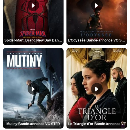
Spider-Man: Brand New Day Bande-annonce VO STFR
L'Odyssée Bande-annonce VO STFR
Mutiny Bande-annonce VO STFR
Le Triangle d'or Bande-annonce VF