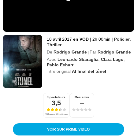
18 avril 2017
en VOD
|
2h 00min
|
Policier
,
Thriller
De
Rodrigo Grande
Par
Rodrigo Grande
|
Avec
Leonardo Sbaraglia
,
Clara Lago
,
Pablo Echarri
Titre original
Al final del túnel
Spectateurs
Mes amis
3,5
--
368 notes, 46 critiques
VOIR SUR PRIME VIDEO