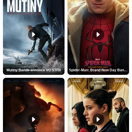
Mutiny Bande-annonce VO STFR
Spider-Man: Brand New Day Bande-annonce VO STFR