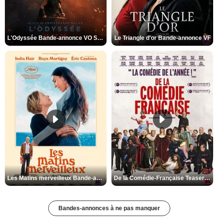
L'Odyssée Bande-annonce VO STFR
Le Triangle d'or Bande-annonce VF
Les Matins merveilleux Bande-annonce VF
De la Comédie-Française Teaser VF
Bandes-annonces à ne pas manquer