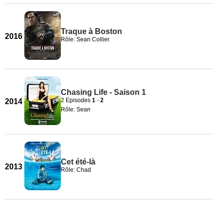
Traque à Boston
2016
Rôle: Sean Collier
Chasing Life - Saison 1
2 Episodes
1
-
2
2014
Rôle: Sean
Cet été-là
2013
Rôle: Chad