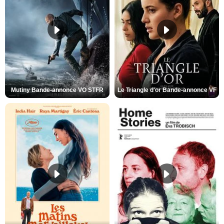
Mutiny Bande-annonce VO STFR
Le Triangle d'or Bande-annonce VF