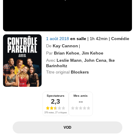
1 août 2018
en salle
|
1h 42min
|
Comédie
De
Kay Cannon
|
Par
Brian Kehoe
,
Jim Kehoe
Avec
Leslie Mann
,
John Cena
,
Ike
Barinholtz
Titre original
Blockers
Spectateurs
Mes amis
2,3
--
376 notes, 27 critiques
VOD