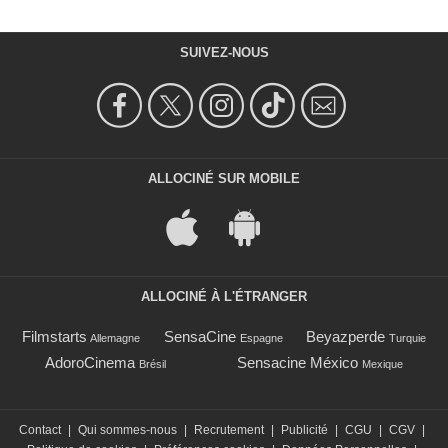
SUIVEZ-NOUS
ALLOCINÉ SUR MOBILE
ALLOCINÉ À L'ÉTRANGER
Filmstarts
SensaCine
Beyazperde
Allemagne
Espagne
Turquie
AdoroCinema
Sensacine México
Brésil
Mexique
Contact
|
Qui sommes-nous
|
Recrutement
|
Publicité
|
CGU
|
CGV
|