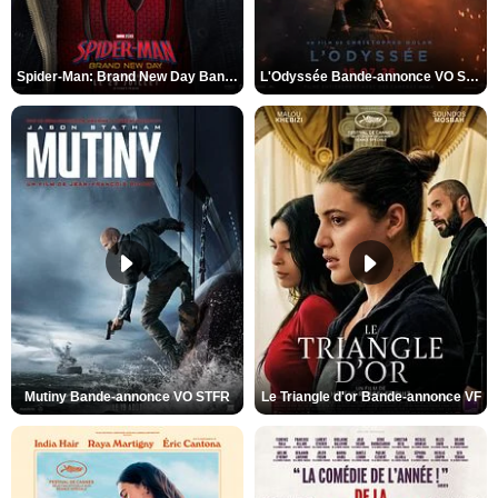
Spider-Man: Brand New Day Bande-annonce VO STFR
L'Odyssée Bande-annonce VO STFR
Mutiny Bande-annonce VO STFR
Le Triangle d'or Bande-annonce VF