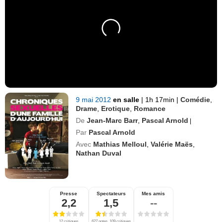
9 mai 2012
en salle
|
1h 17min
|
Comédie
,
Drame
,
Erotique
,
Romance
De
Jean-Marc Barr
,
Pascal Arnold
|
Par
Pascal Arnold
Avec
Mathias Melloul
,
Valérie Maës
,
Nathan Duval
Presse
Spectateurs
Mes amis
2,2
1,5
--
12 critiques
627 notes, 109 critiques