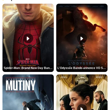
Spider-Man: Brand New Day Bande-annonce VO STFR
L'Odyssée Bande-annonce VO STFR