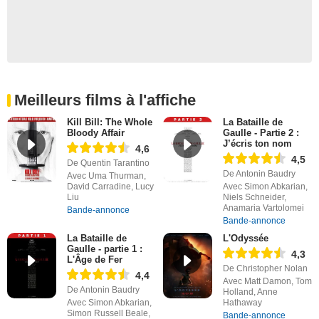
Meilleurs films à l'affiche
Kill Bill: The Whole
La Bataille de
Bloody Affair
Gaulle - Partie 2 :
J’écris ton nom
4,6
4,5
De Quentin Tarantino
De Antonin Baudry
Avec Uma Thurman,
David Carradine, Lucy
Avec Simon Abkarian,
Liu
Niels Schneider,
Anamaria Vartolomei
Bande-annonce
Bande-annonce
La Bataille de
L'Odyssée
Gaulle - partie 1 :
4,3
L'Âge de Fer
De Christopher Nolan
4,4
Avec Matt Damon, Tom
De Antonin Baudry
Holland, Anne
Avec Simon Abkarian,
Hathaway
Simon Russell Beale,
Bande-annonce