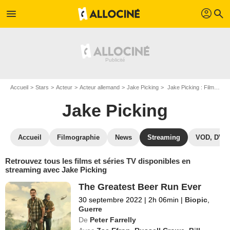
profil
menu
search
Accueil
Stars
Acteur
Acteur allemand
Jake Picking
Jake Picking : Films et séries online
Jake Picking
Accueil
Filmographie
News
Streaming
VOD, DVD
Retrouvez tous les films et séries TV disponibles en
streaming avec Jake Picking
The Greatest Beer Run Ever
30 septembre 2022
|
2h 06min
|
Biopic
,
Guerre
De
Peter Farrelly