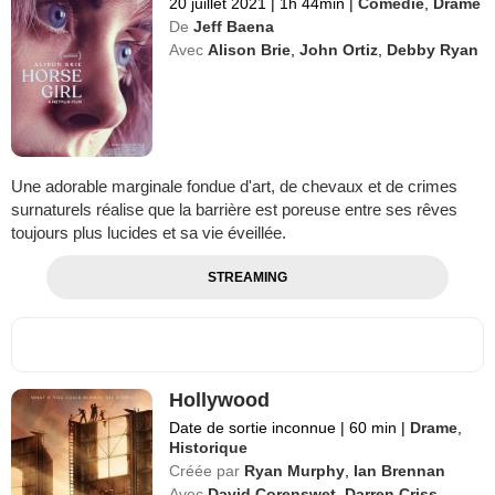
20 juillet 2021
|
1h 44min
|
Comédie
,
Drame
De
Jeff Baena
Avec
Alison Brie
,
John Ortiz
,
Debby Ryan
Une adorable marginale fondue d'art, de chevaux et de crimes
surnaturels réalise que la barrière est poreuse entre ses rêves
toujours plus lucides et sa vie éveillée.
STREAMING
Hollywood
Date de sortie inconnue
|
60 min
|
Drame
,
Historique
Créée par
Ryan Murphy
,
Ian Brennan
Avec
David Corenswet
,
Darren Criss
,