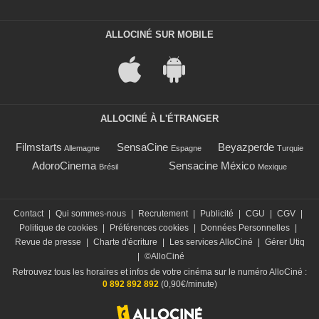
ALLOCINÉ SUR MOBILE
ALLOCINÉ À L'ÉTRANGER
Filmstarts
SensaCine
Beyazperde
Allemagne
Espagne
Turquie
AdoroCinema
Sensacine México
Brésil
Mexique
Contact
|
Qui sommes-nous
|
Recrutement
|
Publicité
|
CGU
|
CGV
|
Politique de cookies
|
Préférences cookies
|
Données Personnelles
|
Revue de presse
|
Charte d'écriture
|
Les services AlloCiné
|
Gérer Utiq
|
©AlloCiné
Retrouvez tous les horaires et infos de votre cinéma sur le numéro AlloCiné :
0 892 892 892
(0,90€/minute)