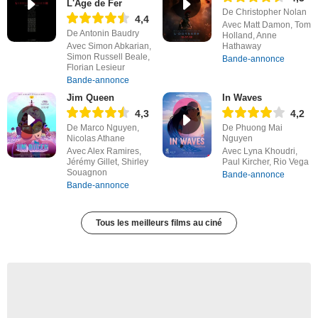
L'Âge de Fer
De Christopher Nolan
4,4
Avec Matt Damon, Tom
De Antonin Baudry
Holland, Anne
Avec Simon Abkarian,
Hathaway
Simon Russell Beale,
Bande-annonce
Florian Lesieur
Bande-annonce
Jim Queen
In Waves
4,3
4,2
De Marco Nguyen,
De Phuong Mai
Nicolas Athane
Nguyen
Avec Alex Ramires,
Avec Lyna Khoudri,
Jérémy Gillet, Shirley
Paul Kircher, Rio Vega
Souagnon
Bande-annonce
Bande-annonce
Tous les meilleurs films au ciné