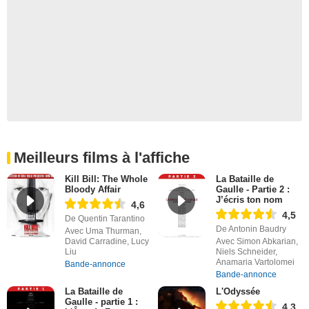
Meilleurs films à l'affiche
Kill Bill: The Whole
La Bataille de
Bloody Affair
Gaulle - Partie 2 :
J’écris ton nom
4,6
4,5
De Quentin Tarantino
De Antonin Baudry
Avec Uma Thurman,
David Carradine, Lucy
Avec Simon Abkarian,
Liu
Niels Schneider,
Anamaria Vartolomei
Bande-annonce
Bande-annonce
La Bataille de
L'Odyssée
Gaulle - partie 1 :
4,3