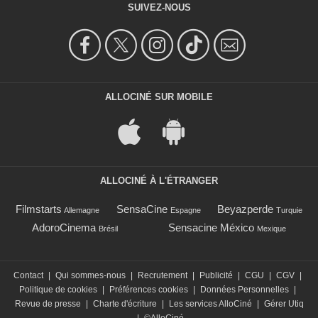
SUIVEZ-NOUS
ALLOCINÉ SUR MOBILE
ALLOCINÉ À L'ÉTRANGER
Filmstarts
SensaCine
Beyazperde
Allemagne
Espagne
Turquie
AdoroCinema
Sensacine México
Brésil
Mexique
Contact
|
Qui sommes-nous
|
Recrutement
|
Publicité
|
CGU
|
CGV
|
Politique de cookies
|
Préférences cookies
|
Données Personnelles
|
Revue de presse
|
Charte d'écriture
|
Les services AlloCiné
|
Gérer Utiq