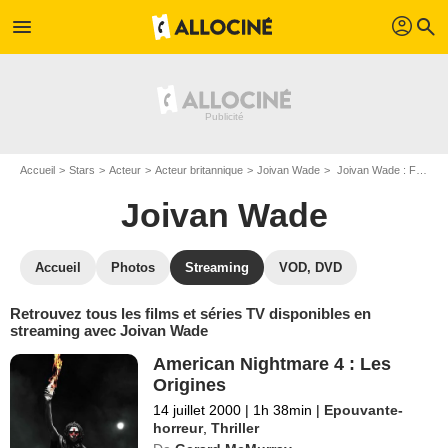
profil
menu
search
Accueil
Stars
Acteur
Acteur britannique
Joivan Wade
Joivan Wade : Films et séries online
Joivan Wade
Accueil
Photos
Streaming
VOD, DVD
Retrouvez tous les films et séries TV disponibles en
streaming avec Joivan Wade
American Nightmare 4 : Les
Origines
14 juillet 2000
|
1h 38min
|
Epouvante-
horreur
,
Thriller