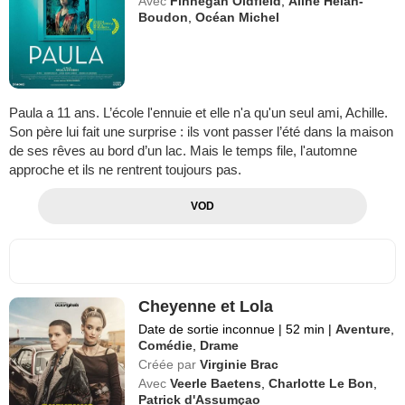
Avec
Finnegan Oldfield
,
Aline Helan-
Boudon
,
Océan Michel
Paula a 11 ans. L’école l'ennuie et elle n'a qu'un seul ami, Achille.
Son père lui fait une surprise : ils vont passer l’été dans la maison
de ses rêves au bord d’un lac. Mais le temps file, l'automne
approche et ils ne rentrent toujours pas.
VOD
Cheyenne et Lola
Date de sortie inconnue
|
52 min
|
Aventure
,
Comédie
,
Drame
Créée par
Virginie Brac
Avec
Veerle Baetens
,
Charlotte Le Bon
,
Patrick d'Assumçao