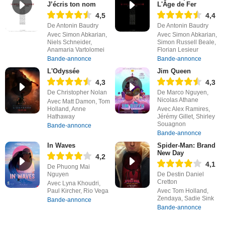
J’écris ton nom
L'Âge de Fer
4,5
4,4
De Antonin Baudry
De Antonin Baudry
Avec Simon Abkarian,
Avec Simon Abkarian,
Niels Schneider,
Simon Russell Beale,
Anamaria Vartolomei
Florian Lesieur
Bande-annonce
Bande-annonce
L'Odyssée
Jim Queen
4,3
4,3
De Christopher Nolan
De Marco Nguyen,
Nicolas Athane
Avec Matt Damon, Tom
Holland, Anne
Avec Alex Ramires,
Hathaway
Jérémy Gillet, Shirley
Souagnon
Bande-annonce
Bande-annonce
In Waves
Spider-Man: Brand
New Day
4,2
4,1
De Phuong Mai
Nguyen
De Destin Daniel
Cretton
Avec Lyna Khoudri,
Paul Kircher, Rio Vega
Avec Tom Holland,
Zendaya, Sadie Sink
Bande-annonce
Bande-annonce