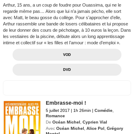
Arthur, 15 ans, a un coup de foudre pour Ouassima, qui ne le
regarde même pas… Alors que lui n’a jamais pécho, elle sort
avec Matt, le beau gosse du collège. Pour s’approcher d’elle,
Arthur rassemble une bande de losers célibataires et lui propose
de leur donner des cours de péchotage, à 10 euros la leçon. Dans
les vestiaires de la piscine, débute alors un long apprentissage
intime et collectif sur « les filles et l’amour : mode d’emploi ».
VOD
DVD
Embrasse-moi !
5 juillet 2017
|
1h 26min
|
Comédie
,
Romance
De
Océan Michel
,
Cyprien Vial
Avec
Océan Michel
,
Alice Pol
,
Grégory
Montel