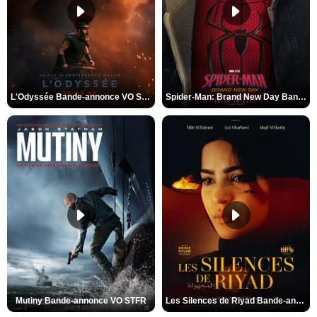
L'Odyssée Bande-annonce VO STFR
Spider-Man: Brand New Day Bande-annonce VO STFR
Mutiny Bande-annonce VO STFR
Les Silences de Riyad Bande-annonce VO STFR