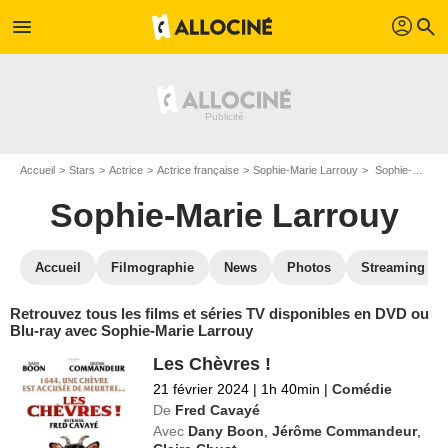
profil
menu
search
Accueil
Stars
Actrice
Actrice française
Sophie-Marie Larrouy
Sophie-Marie Larrouy : ses Blu-Ray, DVD, VOD, SVOD
Sophie-Marie Larrouy
Accueil
Filmographie
News
Photos
Streaming
Retrouvez tous les films et séries TV disponibles en DVD ou
Blu-ray avec Sophie-Marie Larrouy
Les Chèvres !
21 février 2024
|
1h 40min
|
Comédie
De
Fred Cavayé
Avec
Dany Boon
,
Jérôme Commandeur
,