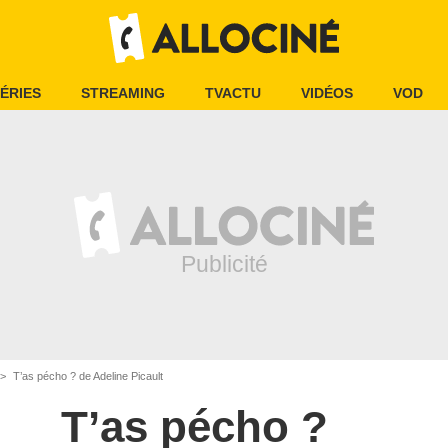
ÉRIES
STREAMING
TVACTU
VIDÉOS
VOD
T’as pécho ? de Adeline Picault
T’as pécho ?