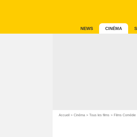
NEWS
CINÉMA
S
Accueil
Cinéma
Tous les films
Films Comédie