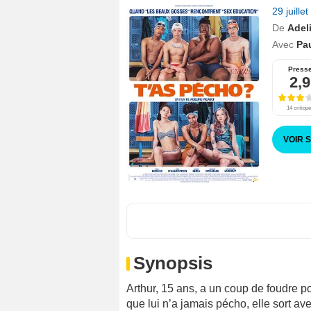
29 juille
De
Adel
Avec
Pau
Press
2,9
14 critiqu
VOIR 
Synopsis
Arthur, 15 ans, a un coup de foudre
que lui n’a jamais pécho, elle sort a