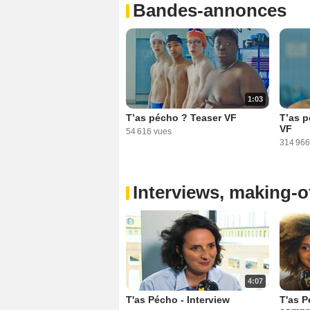
Bandes-annonces
1:03
T’as pécho ? Teaser VF
T’as 
VF
54 616 vues
314 966
Interviews, making-of
4:07
T'as Pécho - Interview
T'as P