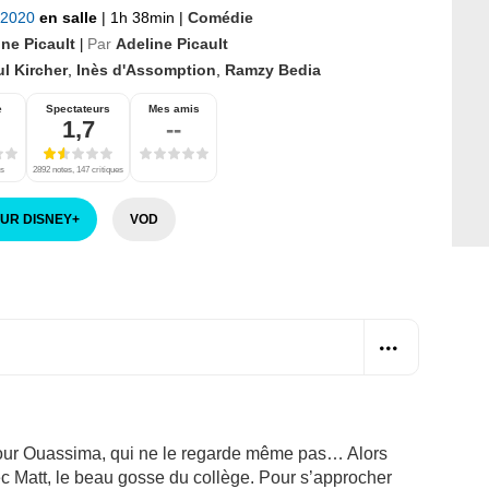
t 2020
en salle
|
1h 38min
|
Comédie
ine Picault
Par
Adeline Picault
|
l Kircher
,
Inès d'Assomption
,
Ramzy Bedia
e
Spectateurs
Mes amis
1,7
--
es
2892 notes, 147 critiques
SUR DISNEY
+
VOD
 pour Ouassima, qui ne le regarde même pas… Alors
vec Matt, le beau gosse du collège. Pour s’approcher