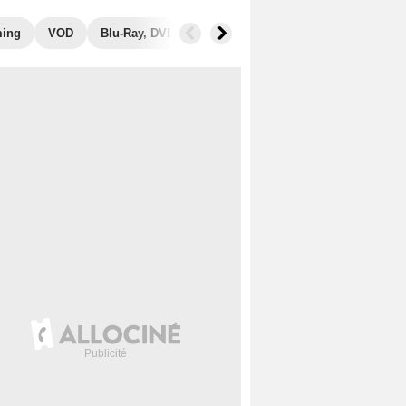
ming
VOD
Blu-Ray, DVD
Photos
Secrets de tournage