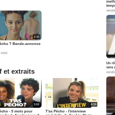
meill
temps
vendr
1:33
pécho ? Bande-annonce
 vues
Un rô
sera 
 et extraits
vendr
3:02
4:19
écho - 5 mots pour
T'as Pécho - l'interview