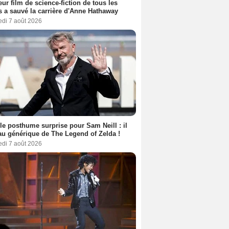
eur film de science-fiction de tous les
 a sauvé la carrière d'Anne Hathaway
edi 7 août 2026
le posthume surprise pour Sam Neill : il
au générique de The Legend of Zelda !
edi 7 août 2026