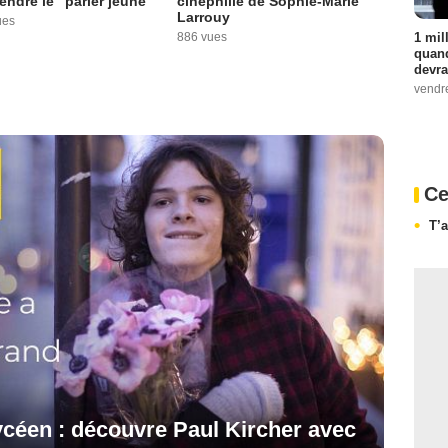
ndre le "parler jeune"
cinéphilie de Sophie-Marie
Larrouy
ues
1 mil
886 vues
quand
devra
vendr
Ce
T’
ycéen : découvre Paul Kircher avec