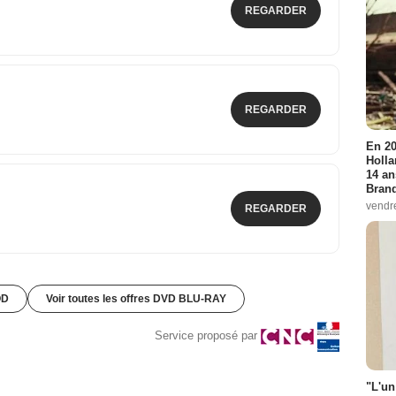
REGARDER
REGARDER
En 20
Holla
14 an
Bran
vendr
REGARDER
OD
Voir toutes les offres DVD BLU-RAY
Service proposé par
"L'un