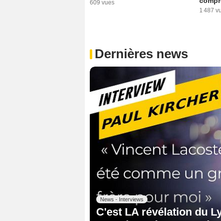
compre
609 vues
1 487 v
Dernières news
News - Interviews
C'est LA révélation du L