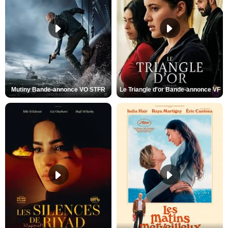
Mutiny Bande-annonce VO STFR
Le Triangle d'or Bande-annonce VF