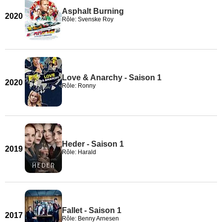
Asphalt Burning
2020
Rôle: Svenske Roy
Love & Anarchy - Saison 1
2020
Rôle: Ronny
Heder - Saison 1
2019
Rôle: Harald
Fallet - Saison 1
2017
Rôle: Benny Arnesen