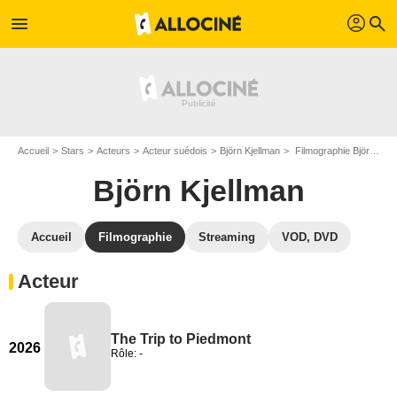
profil
menu
search
Accueil
Stars
Acteurs
Acteur suédois
Björn Kjellman
Filmographie Björn Kjellman
Björn Kjellman
Accueil
Filmographie
Streaming
VOD, DVD
Acteur
The Trip to Piedmont
2026
Rôle: -