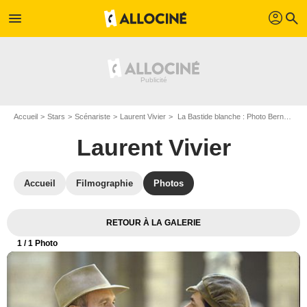
profil
menu
search
Accueil
Stars
Scénariste
Laurent Vivier
La Bastide blanche : Photo Bernard Le Coq, Laurent Vivier
Laurent Vivier
Accueil
Filmographie
Photos
RETOUR À LA GALERIE
1
/ 1 Photo