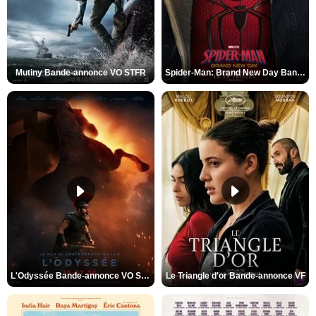
Mutiny Bande-annonce VO STFR
Spider-Man: Brand New Day Bande-annonce VO STFR
L'Odyssée Bande-annonce VO STFR
Le Triangle d'or Bande-annonce VF