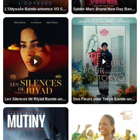
L'Odyssée Bande-annonce VO STFR
Spider-Man: Brand New Day Bande-annonce VO STFR
Les Silences de Riyad Bande-annonce VO STFR
Des Fleurs pour Tokyo Bande-annonce VO STFR