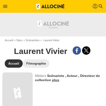
profil
menu
search
Accueil
Stars
Scénaristes
Laurent Vivier
Laurent Vivier
Accueil
Filmographie
Métiers
Scénariste
,
Acteur
,
Directeur de
collection
plus