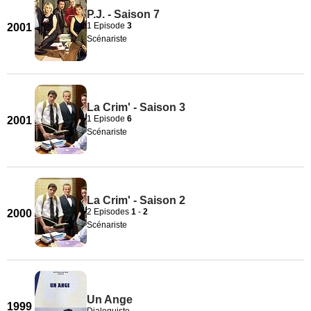
P.J. - Saison 7
1 Episode
3
2001
Scénariste
La Crim' - Saison 3
1 Episode
6
2001
Scénariste
La Crim' - Saison 2
2 Episodes
1
-
2
2000
Scénariste
Un Ange
1999