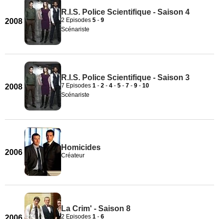
R.I.S. Police Scientifique - Saison 4
2 Episodes
5
-
9
2008
Scénariste
R.I.S. Police Scientifique - Saison 3
7 Episodes
1
-
2
-
4
-
5
-
7
-
9
-
10
2008
Scénariste
Homicides
2006
Créateur
La Crim' - Saison 8
2 Episodes
1
-
6
2006