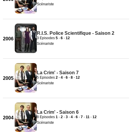
Scénariste
R.I.S. Police Scientifique - Saison 2
3 Episodes
5
-
6
-
12
2006
Scénariste
La Crim' - Saison 7
5 Episodes
2
-
4
-
6
-
8
-
12
2005
Scénariste
La Crim' - Saison 6
8 Episodes
1
-
2
-
3
-
4
-
6
-
7
-
11
-
12
2004
Scénariste