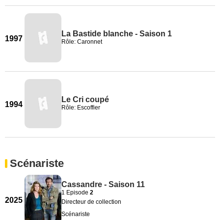
La Bastide blanche - Saison 1
1997
Rôle: Caronnet
Le Cri coupé
1994
Rôle: Escoffier
Scénariste
Cassandre - Saison 11
1 Episode
2
2025
Directeur de collection
Scénariste