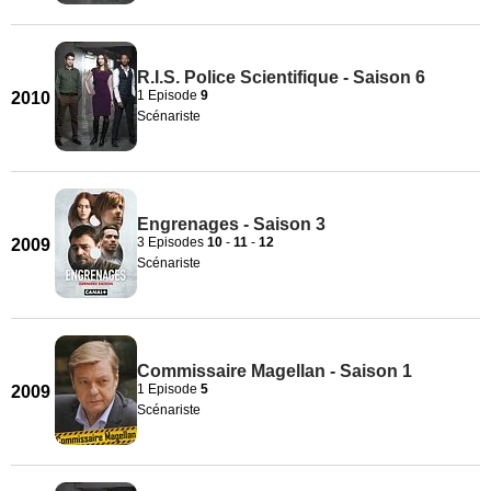
R.I.S. Police Scientifique - Saison 6
1 Episode
9
2010
Scénariste
Engrenages - Saison 3
3 Episodes
10
-
11
-
12
2009
Scénariste
Commissaire Magellan - Saison 1
1 Episode
5
2009
Scénariste