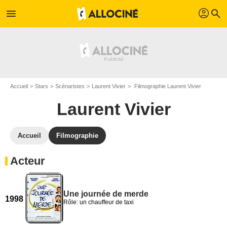
profil
menu
search
Accueil
Stars
Scénaristes
Laurent Vivier
Filmographie Laurent Vivier
Laurent Vivier
Accueil
Filmographie
Acteur
Une journée de merde
1998
Rôle: un chauffeur de taxi