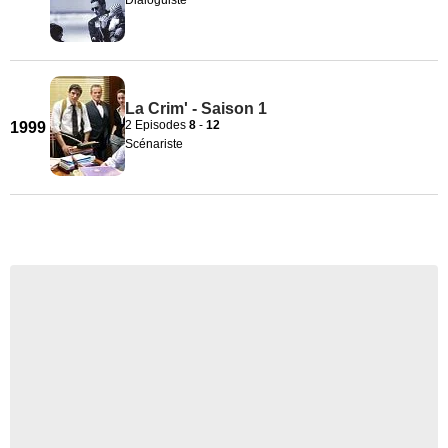
Dialoguiste
La Crim' - Saison 1
2 Episodes
8
-
12
1999
Scénariste