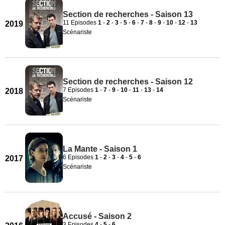
Section de recherches - Saison 13
11 Episodes
1
-
2
-
3
-
5
-
6
-
7
-
8
-
9
-
10
-
12
-
13
2019
Scénariste
Section de recherches - Saison 12
7 Episodes
1
-
7
-
9
-
10
-
11
-
13
-
14
2018
Scénariste
La Mante - Saison 1
6 Episodes
1
-
2
-
3
-
4
-
5
-
6
2017
Scénariste
Accusé - Saison 2
3 Episodes
4
-
5
-
6