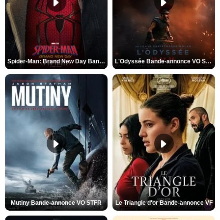
Spider-Man: Brand New Day Bande-annonce VO STFR
L'Odyssée Bande-annonce VO STFR
Mutiny Bande-annonce VO STFR
Le Triangle d'or Bande-annonce VF