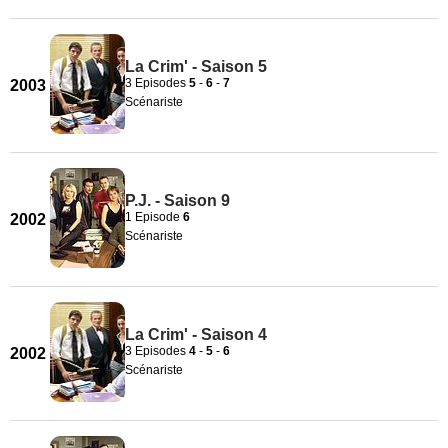
La Crim' - Saison 5
3 Episodes
5
-
6
-
7
2003
Scénariste
P.J. - Saison 9
1 Episode
6
2002
Scénariste
La Crim' - Saison 4
3 Episodes
4
-
5
-
6
2002
Scénariste