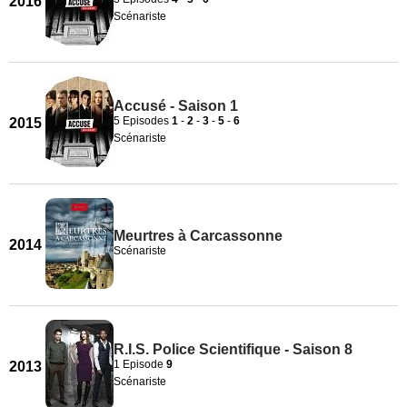
2016
Scénariste
Accusé - Saison 1
5 Episodes
1
-
2
-
3
-
5
-
6
2015
Scénariste
Meurtres à Carcassonne
2014
Scénariste
R.I.S. Police Scientifique - Saison 8
1 Episode
9
2013
Scénariste