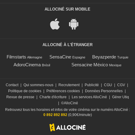
ALLOCINÉ SUR MOBILE
ALLOCINÉ À L'ÉTRANGER
Filmstarts
SensaCine
Beyazperde
Allemagne
Espagne
Turquie
AdoroCinema
Sensacine México
Brésil
Mexique
Contact
|
Qui sommes-nous
|
Recrutement
|
Publicité
|
CGU
|
CGV
|
Politique de cookies
|
Préférences cookies
|
Données Personnelles
|
Revue de presse
|
Charte d'écriture
|
Les services AlloCiné
|
Gérer Utiq
|
©AlloCiné
Retrouvez tous les horaires et infos de votre cinéma sur le numéro AlloCiné :
0 892 892 892
(0,90€/minute)