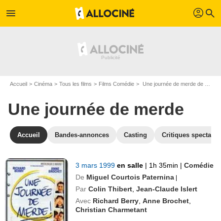
profil
menu
search
Accueil
Cinéma
Tous les films
Films Comédie
Une journée de merde de Miguel Courtois Paternina
Une journée de merde
Accueil
Bandes-annonces
Casting
Critiques spectateu
3 mars 1999
en salle
|
1h 35min
|
Comédie
De
Miguel Courtois Paternina
|
Par
Colin Thibert
,
Jean-Claude Islert
Avec
Richard Berry
,
Anne Brochet
,
Christian Charmetant