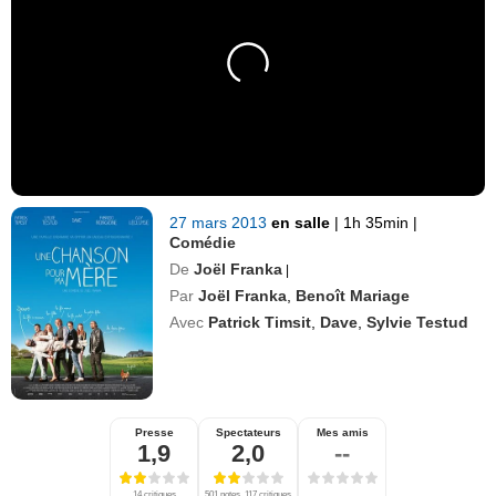
27 mars 2013
en salle
|
1h 35min
|
Comédie
De
Joël Franka
|
Par
Joël Franka
,
Benoît Mariage
Avec
Patrick Timsit
,
Dave
,
Sylvie Testud
Presse
Spectateurs
Mes amis
1,9
2,0
--
14 critiques
501 notes, 117 critiques