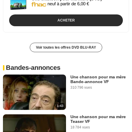
neuf à partir de 6,00 €
ACHETER
Voir toutes les offres DVD BLU-RAY
Bandes-annonces
Une chanson pour ma mère
Bande-annonce VF
310 796 vues
1:43
Une chanson pour ma mère
Teaser VF
18 784 vues