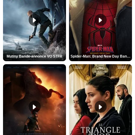
Mutiny Bande-annonce VO STFR
Spider-Man: Brand New Day Bande-annonce VO STFR