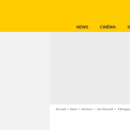
NEWS
CINÉMA
S
Accueil
Stars
Acteurs
Jim Russell
Filmogra