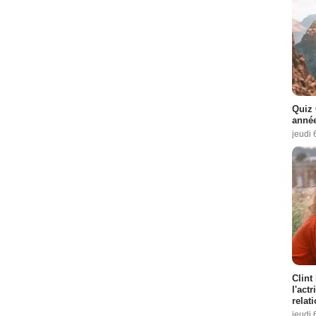
Quiz 
année
jeudi 
Clint
l'act
relat
jeudi 