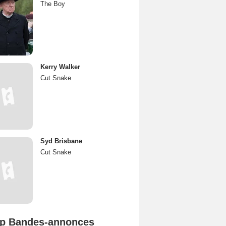
The Boy
Kerry Walker
Cut Snake
Syd Brisbane
Cut Snake
p Bandes-annonces
Spider-Man: Brand New Day Bande-annonce VO STFR
L'Odyssée Bande-annonce VO STFR
Mutiny Bande-annonce VO STFR