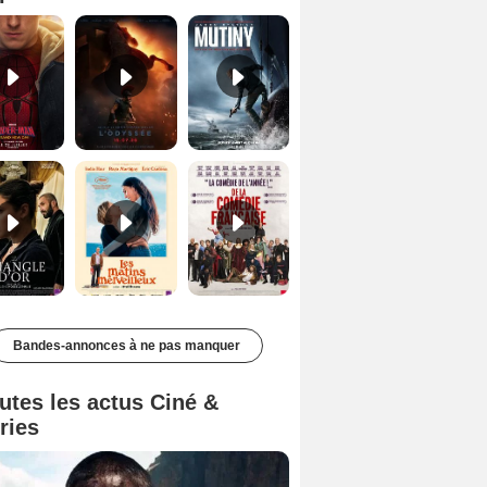
Le Triangle d'or Bande-annonce VF
Les Matins merveilleux Bande-annonce VF
De la Comédie-Française Teaser VF
Bandes-annonces à ne pas manquer
utes les actus Ciné &
ries