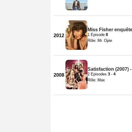
Miss Fisher enquête
1 Episode
8
2012
Rôle: Mr. Opie
Satisfaction (2007) 
2 Episodes
3
-
4
2008
Rôle: Max