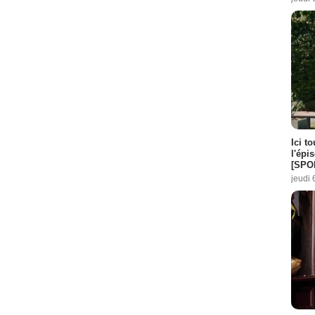
Ici t
l'épi
[SPO
jeudi 