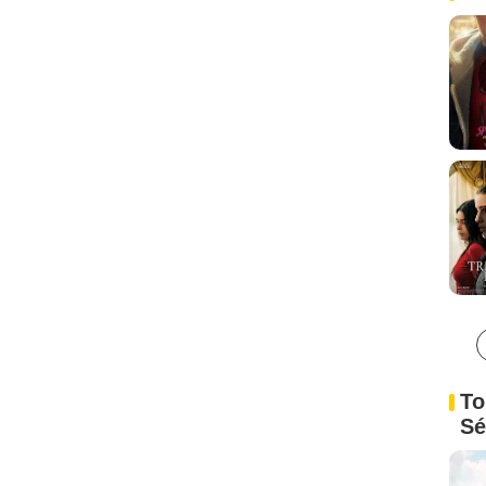
To
Sé