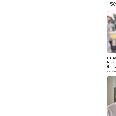
Sé
Ce so
Impos
thrill
vendr