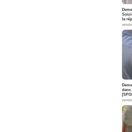
Demai
Soizi
la ré
vendr
Demai
dans 
[SPO
vendr