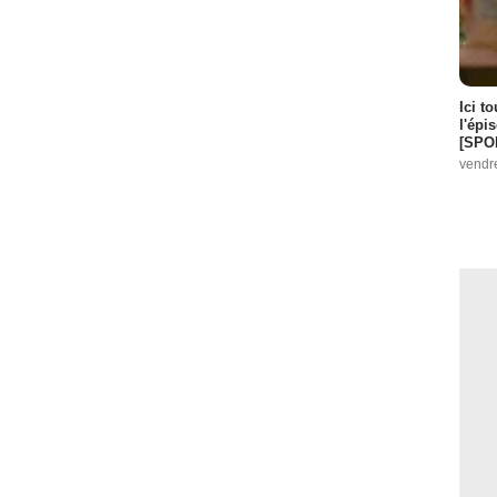
Ici t
l'épi
[SPO
vendr