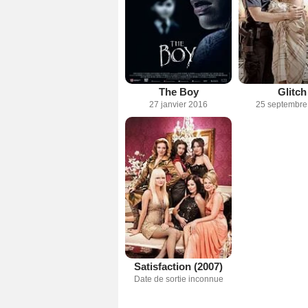
The Boy
Glitch
27 janvier 2016
25 septembre
Satisfaction (2007)
Date de sortie inconnue