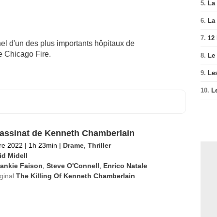
5.
La 
6.
La 
7.
12
l d'un des plus importants hôpitaux de
e Chicago Fire.
8.
Le
9.
Le
10.
L
assinat de Kenneth Chamberlain
re 2022
|
1h 23min
|
Drame
,
Thriller
id Midell
rankie Faison
,
Steve O'Connell
,
Enrico Natale
iginal
The Killing Of Kenneth Chamberlain