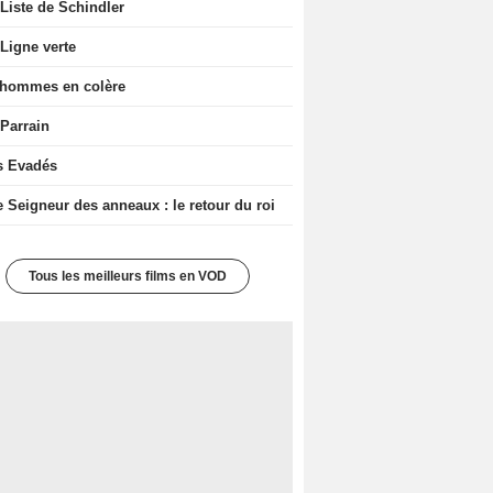
Liste de Schindler
Ligne verte
 hommes en colère
 Parrain
s Evadés
e Seigneur des anneaux : le retour du roi
Tous les meilleurs films en VOD