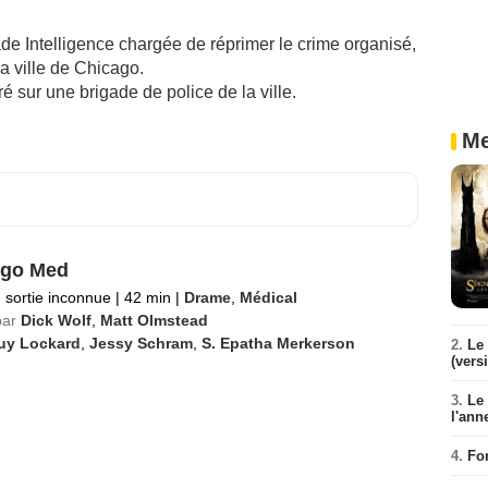
ade Intelligence chargée de réprimer le crime organisé,
la ville de Chicago.
é sur une brigade de police de la ville.
Me
ago Med
 sortie inconnue
|
42 min
|
Drame
,
Médical
par
Dick Wolf
,
Matt Olmstead
uy Lockard
,
Jessy Schram
,
S. Epatha Merkerson
2.
Le 
(vers
3.
Le
l'ann
4.
Fo