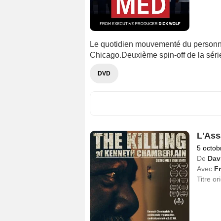
Le quotidien mouvementé du personne
Chicago.Deuxième spin-off de la séri
DVD
L'Ass
5 octob
De
Dav
Avec
F
Titre or