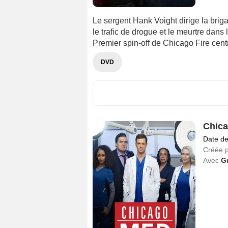
Le sergent Hank Voight dirige la brig
le trafic de drogue et le meurtre dans 
Premier spin-off de Chicago Fire centr
DVD
Chic
Date de
Créée 
Avec
G