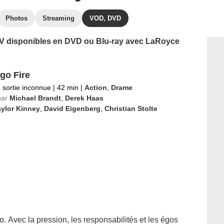
Photos
Streaming
VOD, DVD
 TV disponibles en DVD ou Blu-ray avec LaRoyce
go Fire
 sortie inconnue
|
42 min
|
Action
,
Drame
par
Michael Brandt
,
Derek Haas
ylor Kinney
,
David Eigenberg
,
Christian Stolte
 Avec la pression, les responsabilités et les égos