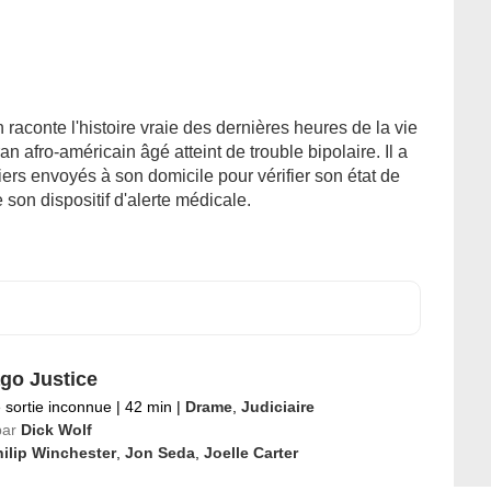
aconte l'histoire vraie des dernières heures de la vie
 afro-américain âgé atteint de trouble bipolaire. Il a
ciers envoyés à son domicile pour vérifier son état de
e son dispositif d'alerte médicale.
go Justice
 sortie inconnue
|
42 min
|
Drame
,
Judiciaire
par
Dick Wolf
ilip Winchester
,
Jon Seda
,
Joelle Carter