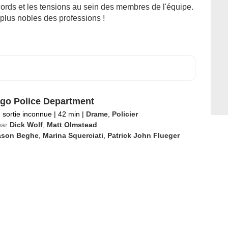
rds et les tensions au sein des membres de l'équipe.
lus nobles des professions !
go Police Department
 sortie inconnue
|
42 min
|
Drame
,
Policier
par
Dick Wolf
,
Matt Olmstead
ason Beghe
,
Marina Squerciati
,
Patrick John Flueger