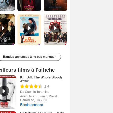
Le Triangle d'or Bande-annonce VF
Les Matins merveilleux Bande-annonce VF
De la Comédie-Française Teaser VF
Bandes-annonces à ne pas manquer
illeurs films à l'affiche
Kill Bill: The Whole Bloody
Affair
4,6
De Quentin Tarantino
Avec Uma Thurman, David
Carradine, Lucy Liu
Bande-annonce