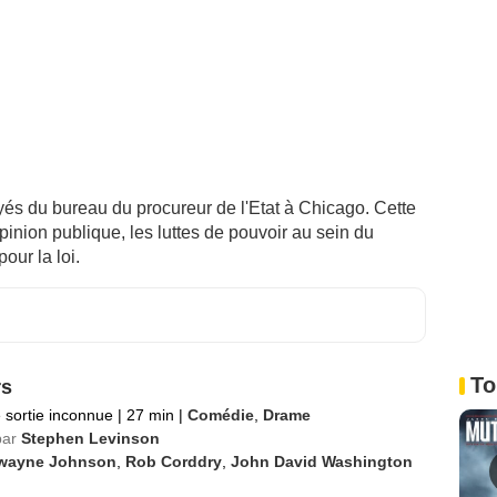
s du bureau du procureur de l'Etat à Chicago. Cette
'opinion publique, les luttes de pouvoir au sein du
our la loi.
To
rs
 sortie inconnue
|
27 min
|
Comédie
,
Drame
par
Stephen Levinson
wayne Johnson
,
Rob Corddry
,
John David Washington