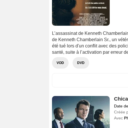
L’assassinat de Kenneth Chamberlain r
de Kenneth Chamberlain Sr., un vétéran
été tué lors d'un conflit avec des poli
santé, suite à l’activation par erreur d
VOD
DVD
Chica
Date de
Créée 
Avec
Ph