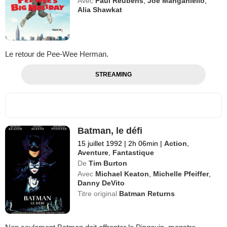
Avec
Paul Reubens
,
Joe Manganiello
,
Alia Shawkat
Le retour de Pee-Wee Herman.
STREAMING
Batman, le défi
15 juillet 1992
|
2h 06min
|
Action
,
Aventure
,
Fantastique
De
Tim Burton
Avec
Michael Keaton
,
Michelle Pfeiffer
,
Danny DeVito
Titre original
Batman Returns