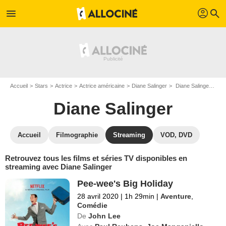
profil
menu
search
Accueil
Stars
Actrice
Actrice américaine
Diane Salinger
Diane Salinger : Films et séries online
Diane Salinger
Accueil
Filmographie
Streaming
VOD, DVD
Retrouvez tous les films et séries TV disponibles en
streaming avec Diane Salinger
Pee-wee's Big Holiday
28 avril 2020
|
1h 29min
|
Aventure
,
Comédie
De
John Lee