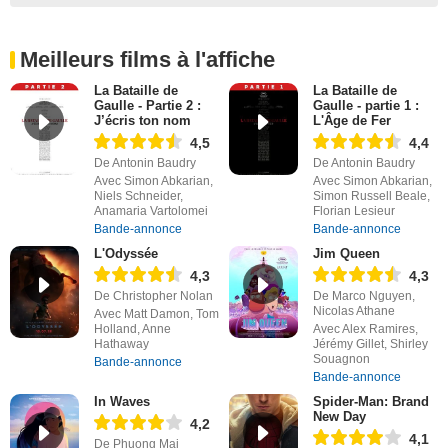
Meilleurs films à l'affiche
La Bataille de
La Bataille de
Gaulle - Partie 2 :
Gaulle - partie 1 :
J’écris ton nom
L'Âge de Fer
4,5
4,4
De Antonin Baudry
De Antonin Baudry
Avec Simon Abkarian,
Avec Simon Abkarian,
Niels Schneider,
Simon Russell Beale,
Anamaria Vartolomei
Florian Lesieur
Bande-annonce
Bande-annonce
L'Odyssée
Jim Queen
4,3
4,3
De Christopher Nolan
De Marco Nguyen,
Nicolas Athane
Avec Matt Damon, Tom
Holland, Anne
Avec Alex Ramires,
Hathaway
Jérémy Gillet, Shirley
Souagnon
Bande-annonce
Bande-annonce
In Waves
Spider-Man: Brand
New Day
4,2
4,1
De Phuong Mai