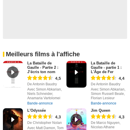
Meilleurs films à l'affiche
La Bataille de
La Bataille de
Gaulle - Partie 2 :
Gaulle - partie 1 :
J’écris ton nom
L'Âge de Fer
4,5
4,4
De Antonin Baudry
De Antonin Baudry
Avec Simon Abkarian,
Avec Simon Abkarian,
Niels Schneider,
Simon Russell Beale,
Anamaria Vartolomei
Florian Lesieur
Bande-annonce
Bande-annonce
L'Odyssée
Jim Queen
4,3
4,3
De Christopher Nolan
De Marco Nguyen,
Nicolas Athane
Avec Matt Damon, Tom