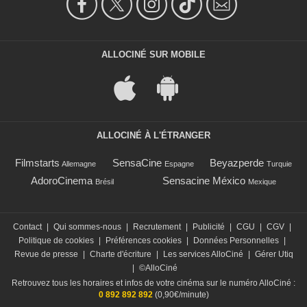
ALLOCINÉ SUR MOBILE
ALLOCINÉ À L'ÉTRANGER
Filmstarts
SensaCine
Beyazperde
Allemagne
Espagne
Turquie
AdoroCinema
Sensacine México
Brésil
Mexique
Contact
|
Qui sommes-nous
|
Recrutement
|
Publicité
|
CGU
|
CGV
|
Politique de cookies
|
Préférences cookies
|
Données Personnelles
|
Revue de presse
|
Charte d'écriture
|
Les services AlloCiné
|
Gérer Utiq
|
©AlloCiné
Retrouvez tous les horaires et infos de votre cinéma sur le numéro AlloCiné :
0 892 892 892
(0,90€/minute)