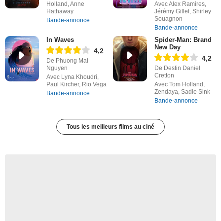
Holland, Anne
Avec Alex Ramires,
Hathaway
Jérémy Gillet, Shirley
Souagnon
Bande-annonce
Bande-annonce
In Waves
Spider-Man: Brand
New Day
4,2
4,2
De Phuong Mai
Nguyen
De Destin Daniel
Cretton
Avec Lyna Khoudri,
Paul Kircher, Rio Vega
Avec Tom Holland,
Zendaya, Sadie Sink
Bande-annonce
Bande-annonce
Tous les meilleurs films au ciné