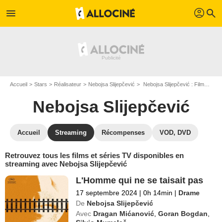
profil
menu
search
Accueil
Stars
Réalisateur
Nebojsa Slijepčević
Nebojsa Slijepčević : Films et séries online
Nebojsa Slijepčević
Accueil
Streaming
Récompenses
VOD, DVD
Retrouvez tous les films et séries TV disponibles en
streaming avec Nebojsa Slijepčević
L'Homme qui ne se taisait pas
17 septembre 2024
|
0h 14min
|
Drame
De
Nebojsa Slijepčević
Avec
Dragan Mićanović
,
Goran Bogdan
,