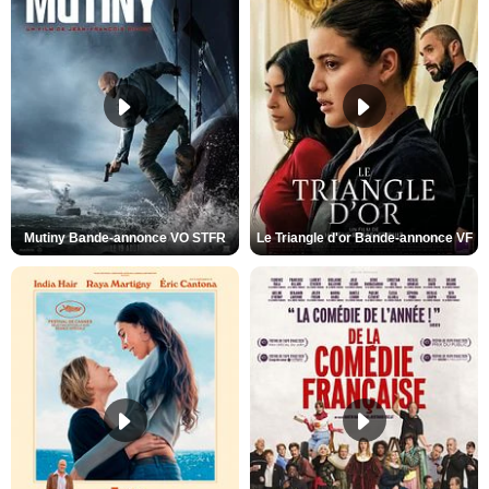
Mutiny Bande-annonce VO STFR
Le Triangle d'or Bande-annonce VF