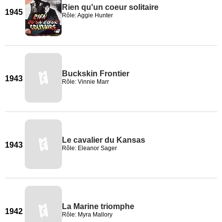
Rien qu'un coeur solitaire
1945
Rôle: Aggie Hunter
Buckskin Frontier
1943
Rôle: Vinnie Marr
Le cavalier du Kansas
1943
Rôle: Eleanor Sager
La Marine triomphe
1942
Rôle: Myra Mallory