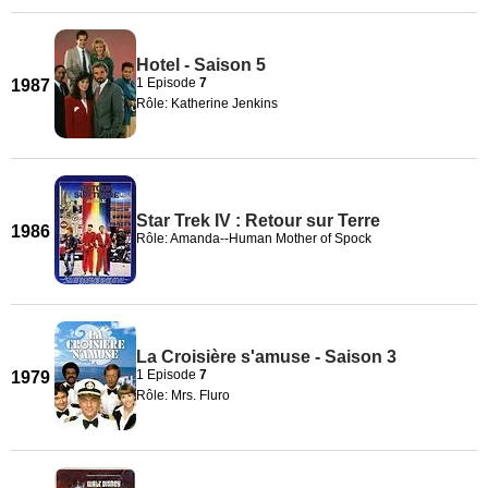
Hotel - Saison 5
1 Episode
7
1987
Rôle: Katherine Jenkins
Star Trek IV : Retour sur Terre
1986
Rôle: Amanda--Human Mother of Spock
La Croisière s'amuse - Saison 3
1 Episode
7
1979
Rôle: Mrs. Fluro