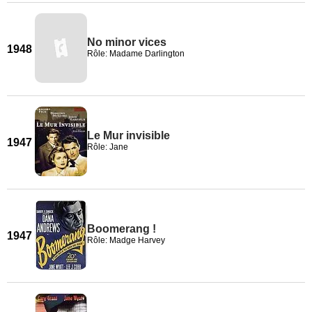
No minor vices
1948
Rôle: Madame Darlington
Le Mur invisible
1947
Rôle: Jane
Boomerang !
1947
Rôle: Madge Harvey