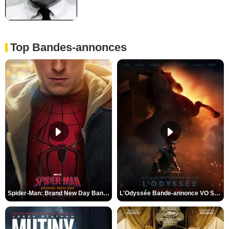
Top Bandes-annonces
Spider-Man: Brand New Day Bande-annonce VO STFR
L'Odyssée Bande-annonce VO STFR