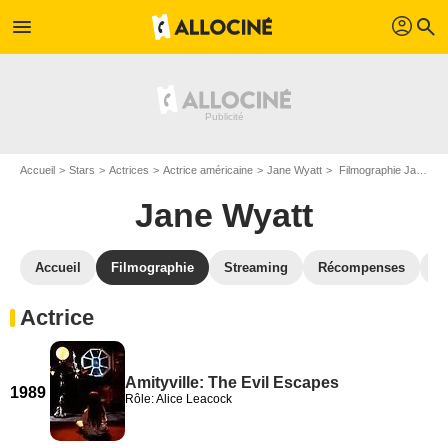
profil
menu
search
Accueil
Stars
Actrices
Actrice américaine
Jane Wyatt
Filmographie Jane Wyatt
Jane Wyatt
Accueil
Filmographie
Streaming
Récompenses
V
Actrice
Amityville: The Evil Escapes
1989
Rôle: Alice Leacock