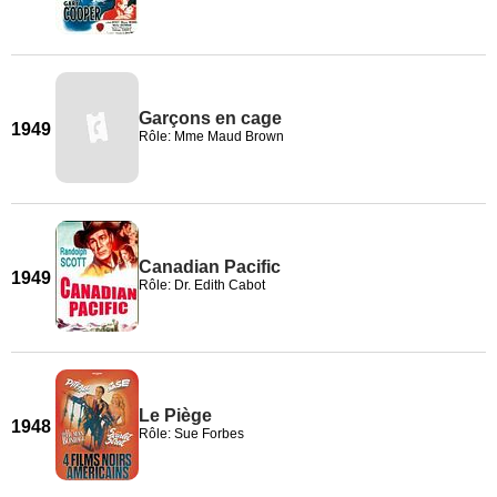
Garçons en cage
1949
Rôle: Mme Maud Brown
Canadian Pacific
1949
Rôle: Dr. Edith Cabot
Le Piège
1948
Rôle: Sue Forbes