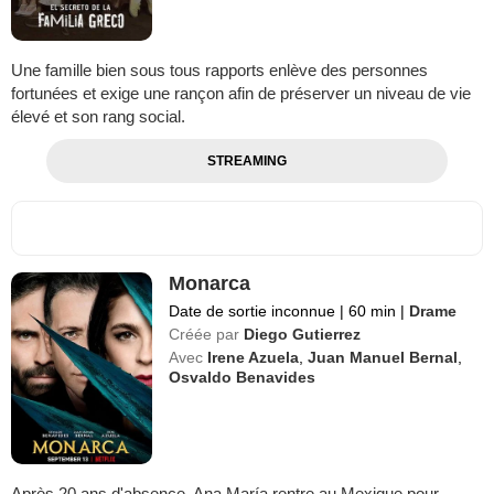
Une famille bien sous tous rapports enlève des personnes
fortunées et exige une rançon afin de préserver un niveau de vie
élevé et son rang social.
STREAMING
Monarca
Date de sortie inconnue
|
60 min
|
Drame
Créée par
Diego Gutierrez
Avec
Irene Azuela
,
Juan Manuel Bernal
,
Osvaldo Benavides
Après 20 ans d'absence, Ana María rentre au Mexique pour