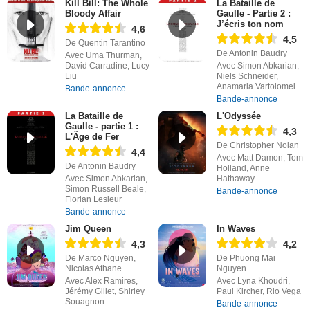
Kill Bill: The Whole
La Bataille de
Bloody Affair
Gaulle - Partie 2 :
J’écris ton nom
4,6
4,5
De Quentin Tarantino
De Antonin Baudry
Avec Uma Thurman,
David Carradine, Lucy
Avec Simon Abkarian,
Liu
Niels Schneider,
Anamaria Vartolomei
Bande-annonce
Bande-annonce
La Bataille de
L'Odyssée
Gaulle - partie 1 :
4,3
L'Âge de Fer
De Christopher Nolan
4,4
Avec Matt Damon, Tom
De Antonin Baudry
Holland, Anne
Avec Simon Abkarian,
Hathaway
Simon Russell Beale,
Bande-annonce
Florian Lesieur
Bande-annonce
Jim Queen
In Waves
4,3
4,2
De Marco Nguyen,
De Phuong Mai
Nicolas Athane
Nguyen
Avec Alex Ramires,
Avec Lyna Khoudri,
Jérémy Gillet, Shirley
Paul Kircher, Rio Vega
Souagnon
Bande-annonce