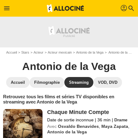
profil
menu
search
Accueil
Stars
Acteur
Acteur mexicain
Antonio de la Vega
Antonio de la Vega : Films et séries online
Antonio de la Vega
Accueil
Filmographie
Streaming
VOD, DVD
Retrouvez tous les films et séries TV disponibles en
streaming avec Antonio de la Vega
Chaque Minute Compte
Date de sortie inconnue
|
36 min
|
Drame
Avec
Osvaldo Benavides
,
Maya Zapata
,
Antonio de la Vega