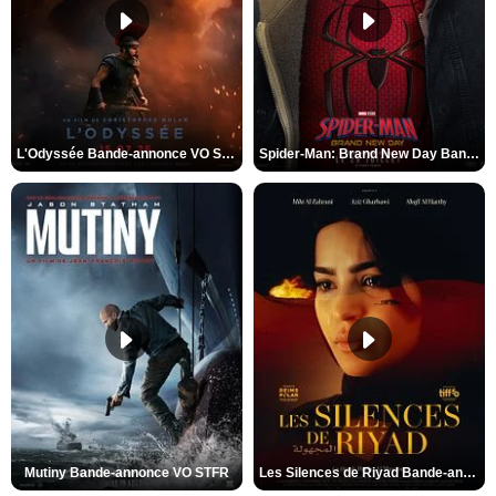
L'Odyssée Bande-annonce VO STFR
Spider-Man: Brand New Day Bande-annonce VO STFR
Mutiny Bande-annonce VO STFR
Les Silences de Riyad Bande-annonce VO STFR