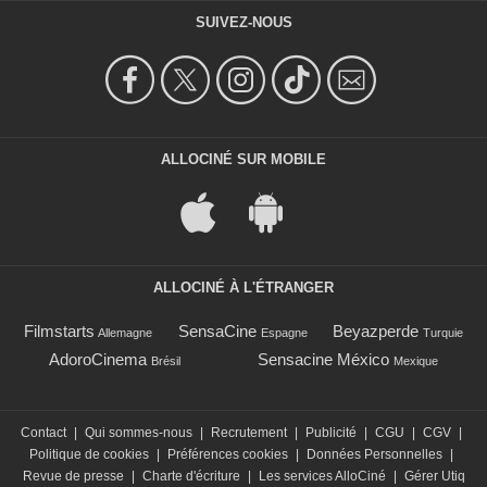
SUIVEZ-NOUS
ALLOCINÉ SUR MOBILE
ALLOCINÉ À L'ÉTRANGER
Filmstarts
SensaCine
Beyazperde
Allemagne
Espagne
Turquie
AdoroCinema
Sensacine México
Brésil
Mexique
Contact
|
Qui sommes-nous
|
Recrutement
|
Publicité
|
CGU
|
CGV
|
Politique de cookies
|
Préférences cookies
|
Données Personnelles
|
Revue de presse
|
Charte d'écriture
|
Les services AlloCiné
|
Gérer Utiq