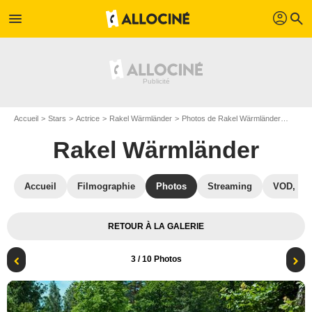
profil
menu
search
Accueil
Stars
Actrice
Rakel Wärmländer
Photos de Rakel Wärmländer
Sortie
Rakel Wärmländer
Accueil
Filmographie
Photos
Streaming
VOD, DV
RETOUR À LA GALERIE
3
/ 10 Photos