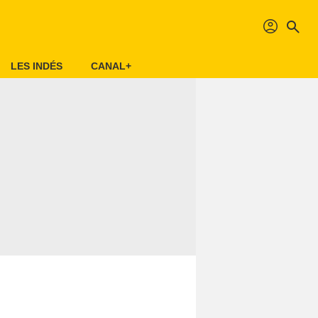
profil
search
LES INDÉS
CANAL+