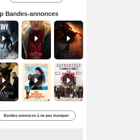
p Bandes-annonces
Mutiny Bande-annonce VO STFR
Spider-Man: Brand New Day Bande-annonce VO STFR
L'Odyssée Bande-annonce VO STFR
Le Triangle d'or Bande-annonce VF
Les Matins merveilleux Bande-annonce VF
De la Comédie-Française Teaser VF
Bandes-annonces à ne pas manquer