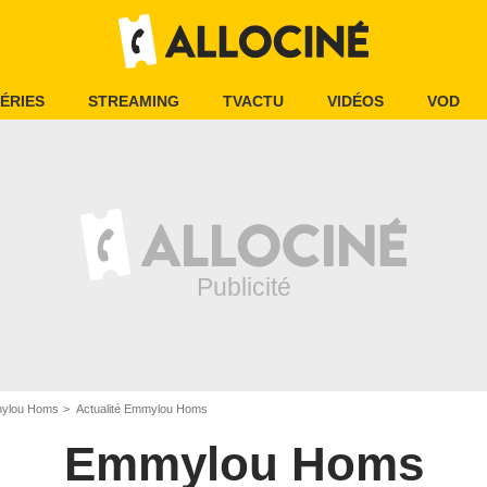
ÉRIES
STREAMING
TVACTU
VIDÉOS
VOD
ylou Homs
Actualité Emmylou Homs
Emmylou Homs