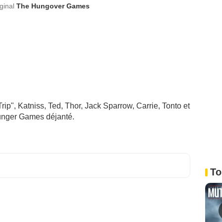
iginal
The Hungover Games
rip", Katniss, Ted, Thor, Jack Sparrow, Carrie, Tonto et
Hunger Games déjanté.
To