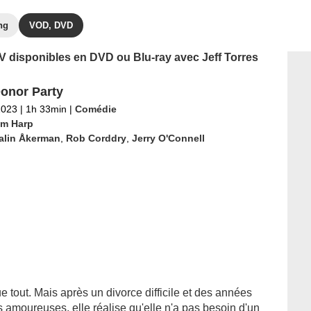
ng
VOD, DVD
TV disponibles en DVD ou Blu-ray avec Jeff Torres
onor Party
2023
|
1h 33min
|
Comédie
m Harp
alin Åkerman
,
Rob Corddry
,
Jerry O'Connell
 tout. Mais après un divorce difficile et des années
 amoureuses, elle réalise qu'elle n'a pas besoin d'un