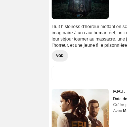
Huit histoiress d'horreur mettant en
imaginaire à un cauchemar réel, un c
leur séjour tourner au massacre, une 
l'horreur, et une jeune fille prisonnièr
VOD
F.B.I.
Date de
Créée 
Avec
M