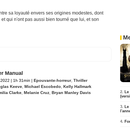
entre sa loyauté envers ses origines modestes, dont
 et qui n'ont pas aussi bien tourné que lui, et son
Me
r Manual
l 2022
|
1h 31min
|
Epouvante-horreur
,
Thriller
glas Keeve
,
Michael Escobedo
,
Kelly Hallmark
2.
Le 
ilia Clarke
,
Melanie Cruz
,
Bryan Manley Davis
(vers
3.
Le
l'ann
4.
Fo