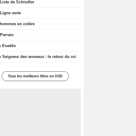
Liste de Schindler
Ligne verte
 hommes en colère
 Parrain
s Evadés
e Seigneur des anneaux : le retour du roi
Tous les meilleurs films en VOD