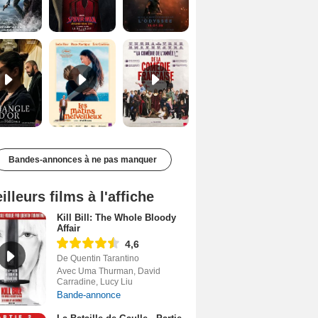
Le Triangle d'or Bande-annonce VF
Les Matins merveilleux Bande-annonce VF
De la Comédie-Française Teaser VF
Bandes-annonces à ne pas manquer
illeurs films à l'affiche
Kill Bill: The Whole Bloody
Affair
4,6
De Quentin Tarantino
Avec Uma Thurman, David
Carradine, Lucy Liu
Bande-annonce