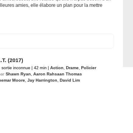
leures amies, elle élabore un plan pour la mettre
.T. (2017)
 sortie inconnue
|
42 min
|
Action
,
Drame
,
Policier
par
Shawn Ryan
,
Aaron Rahsaan Thomas
hemar Moore
,
Jay Harrington
,
David Lim