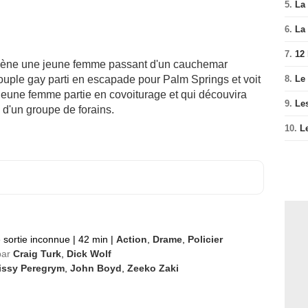
5.
La 
6.
La 
7.
12
 scène une jeune femme passant d'un cauchemar
ouple gay parti en escapade pour Palm Springs et voit
8.
Le
jeune femme partie en covoiturage et qui découvira
9.
Le
e d'un groupe de forains.
10.
L
 sortie inconnue
|
42 min
|
Action
,
Drame
,
Policier
par
Craig Turk
,
Dick Wolf
issy Peregrym
,
John Boyd
,
Zeeko Zaki