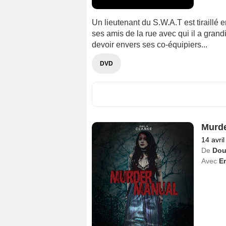
Un lieutenant du S.W.A.T est tiraillé 
ses amis de la rue avec qui il a grandi
devoir envers ses co-équipiers...
DVD
Murde
14 avri
De
Dou
Avec
Em