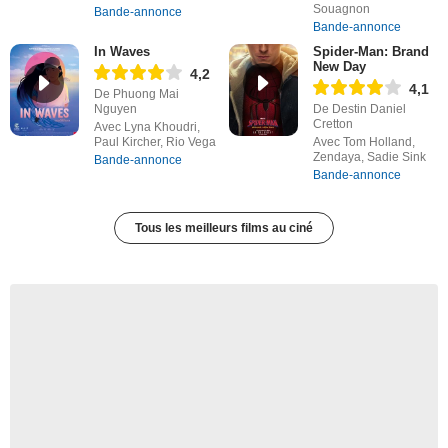
Souagnon
Bande-annonce
Bande-annonce
In Waves
Spider-Man: Brand
New Day
4,2
4,1
De Phuong Mai
Nguyen
De Destin Daniel
Cretton
Avec Lyna Khoudri,
Paul Kircher, Rio Vega
Avec Tom Holland,
Zendaya, Sadie Sink
Bande-annonce
Bande-annonce
Tous les meilleurs films au ciné