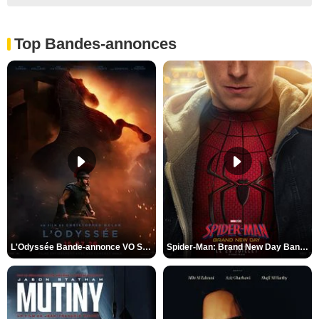
Top Bandes-annonces
L'Odyssée Bande-annonce VO STFR
Spider-Man: Brand New Day Bande-annonce VO STFR