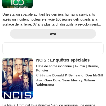
Une station spatiale abritant les derniers humains survivants
après un incident nucléaire envoie 100 jeunes délinquants à la
surface de la Terre, 97 ans plus tard, afin qu'ils la re-colonisent...
DVD
NCIS : Enquêtes spéciales
Date de sortie inconnue
|
42 min
|
Drame
,
Policier
Créée par
Donald P. Bellisario
,
Don McGill
Avec
Gary Cole
,
Sean Murray
,
Wilmer
Valderrama
La Naval Criminal Investigative Service regroupe une équipe