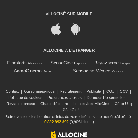
ALLOCINÉ SUR MOBILE
ALLOCINÉ À L'ÉTRANGER
Filmstarts
SensaCine
Beyazperde
Allemagne
Espagne
Turquie
AdoroCinema
Sensacine México
Brésil
Mexique
Contact
|
Qui sommes-nous
|
Recrutement
|
Publicité
|
CGU
|
CGV
|
Politique de cookies
|
Préférences cookies
|
Données Personnelles
|
Revue de presse
|
Charte d'écriture
|
Les services AlloCiné
|
Gérer Utiq
|
©AlloCiné
Retrouvez tous les horaires et infos de votre cinéma sur le numéro AlloCiné :
0 892 892 892
(0,90€/minute)