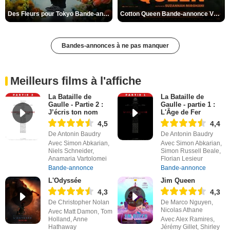
Des Fleurs pour Tokyo Bande-annonce VO STFR
Cotton Queen Bande-annonce VO STFR
Bandes-annonces à ne pas manquer
Meilleurs films à l'affiche
La Bataille de
La Bataille de
Gaulle - Partie 2 :
Gaulle - partie 1 :
J’écris ton nom
L'Âge de Fer
4,5
4,4
De Antonin Baudry
De Antonin Baudry
Avec Simon Abkarian,
Avec Simon Abkarian,
Niels Schneider,
Simon Russell Beale,
Anamaria Vartolomei
Florian Lesieur
Bande-annonce
Bande-annonce
L'Odyssée
Jim Queen
4,3
4,3
De Christopher Nolan
De Marco Nguyen,
Nicolas Athane
Avec Matt Damon, Tom
Holland, Anne
Avec Alex Ramires,
Hathaway
Jérémy Gillet, Shirley