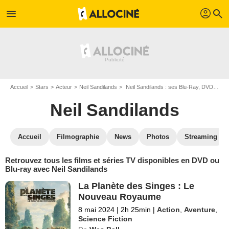
profil
menu
search
Accueil
Stars
Acteur
Neil Sandilands
Neil Sandilands : ses Blu-Ray, DVD, VOD, SVOD
Neil Sandilands
Accueil
Filmographie
News
Photos
Streaming
Retrouvez tous les films et séries TV disponibles en DVD ou
Blu-ray avec Neil Sandilands
La Planète des Singes : Le
Nouveau Royaume
8 mai 2024
|
2h 25min
|
Action
,
Aventure
,
Science Fiction