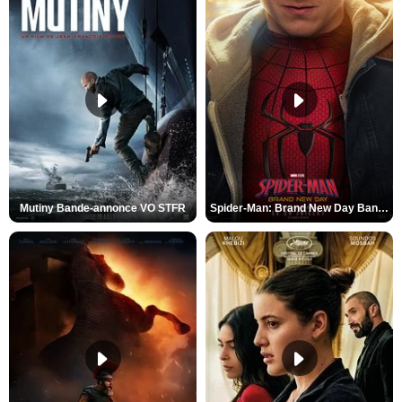
Mutiny Bande-annonce VO STFR
Spider-Man: Brand New Day Bande-annonce VO STFR