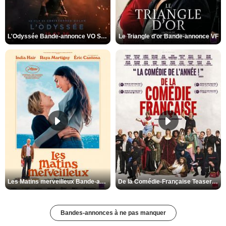
L'Odyssée Bande-annonce VO STFR
Le Triangle d'or Bande-annonce VF
Les Matins merveilleux Bande-annonce VF
De la Comédie-Française Teaser VF
Bandes-annonces à ne pas manquer