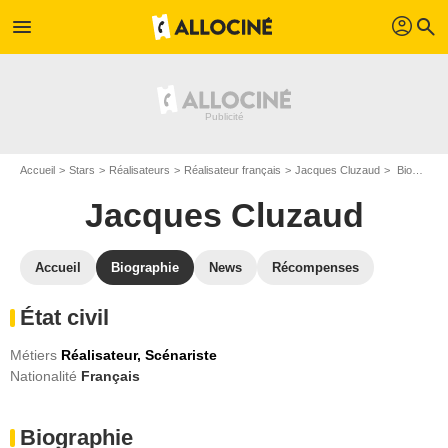
profil
menu
search
Accueil
Stars
Réalisateurs
Réalisateur français
Jacques Cluzaud
Biographie Jacques Cluzaud
Jacques Cluzaud
Accueil
Biographie
News
Récompenses
État civil
Métiers
Réalisateur,
Scénariste
Nationalité
Français
Biographie