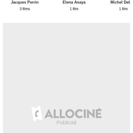
Jacques Perrin
Elena Anaya
Michel Deba
3 films
1 film
1 film