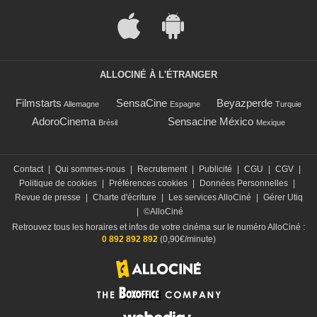
ALLOCINÉ À L'ÉTRANGER
Filmstarts
SensaCine
Beyazperde
Allemagne
Espagne
Turquie
AdoroCinema
Sensacine México
Brésil
Mexique
Contact
|
Qui sommes-nous
|
Recrutement
|
Publicité
|
CGU
|
CGV
|
Politique de cookies
|
Préférences cookies
|
Données Personnelles
|
Revue de presse
|
Charte d'écriture
|
Les services AlloCiné
|
Gérer Utiq
|
©AlloCiné
Retrouvez tous les horaires et infos de votre cinéma sur le numéro AlloCiné :
0 892 892 892
(0,90€/minute)