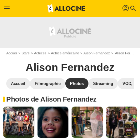
profil
menu
search
Accueil
Stars
Actrices
Actrice américaine
Alison Fernandez
Alison Fernandez : Photos de ses films et séries
Alison Fernandez
Accueil
Filmographie
Photos
Streaming
VOD, DV
Photos de Alison Fernandez