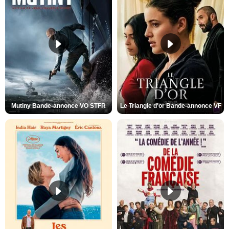
Mutiny Bande-annonce VO STFR
Le Triangle d'or Bande-annonce VF