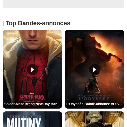
Top Bandes-annonces
Spider-Man: Brand New Day Bande-annonce VO STFR
L'Odyssée Bande-annonce VO STFR