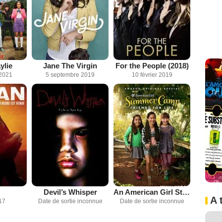
ylie
Jane The Virgin
For the People (2018)
2021
5 septembre 2019
10 février 2019
Devil’s Whisper
An American Girl Story : Summer Camp, Friends For Life
A 
17
Date de sortie inconnue
Date de sortie inconnue