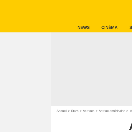
NEWS
CINÉMA
S
Accueil
Stars
Actrices
Actrice américaine
A