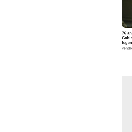
76 an
Gabin
légen
vendr