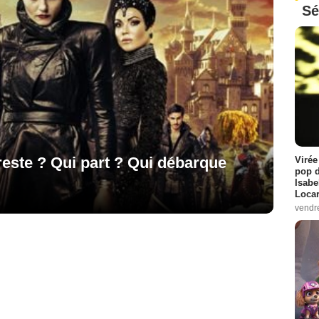
Sé
reste ? Qui part ? Qui débarque
Virée
pop d
Isabe
Loca
vendr