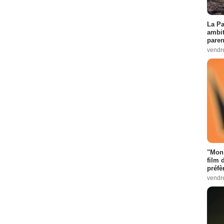
La Pa
ambit
paren
vendr
"Mon 
film 
préfè
vendr