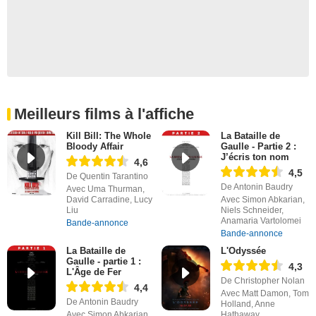
Meilleurs films à l'affiche
Kill Bill: The Whole
La Bataille de
Bloody Affair
Gaulle - Partie 2 :
J’écris ton nom
4,6
4,5
De Quentin Tarantino
De Antonin Baudry
Avec Uma Thurman,
David Carradine, Lucy
Avec Simon Abkarian,
Liu
Niels Schneider,
Anamaria Vartolomei
Bande-annonce
Bande-annonce
La Bataille de
L'Odyssée
Gaulle - partie 1 :
4,3
L'Âge de Fer
De Christopher Nolan
4,4
Avec Matt Damon, Tom
De Antonin Baudry
Holland, Anne
Avec Simon Abkarian,
Hathaway