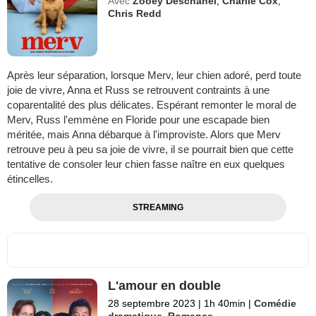
Avec
Zooey Deschanel
,
Charlie Cox
,
Chris Redd
Après leur séparation, lorsque Merv, leur chien adoré, perd toute
joie de vivre, Anna et Russ se retrouvent contraints à une
coparentalité des plus délicates. Espérant remonter le moral de
Merv, Russ l'emmène en Floride pour une escapade bien
méritée, mais Anna débarque à l'improviste. Alors que Merv
retrouve peu à peu sa joie de vivre, il se pourrait bien que cette
tentative de consoler leur chien fasse naître en eux quelques
étincelles.
STREAMING
L'amour en double
28 septembre 2023
|
1h 40min
|
Comédie
dramatique
,
Romance