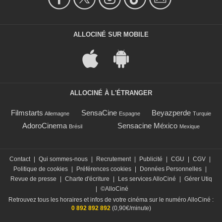
ALLOCINÉ SUR MOBILE
ALLOCINÉ À L'ÉTRANGER
Filmstarts
SensaCine
Beyazperde
Allemagne
Espagne
Turquie
AdoroCinema
Sensacine México
Brésil
Mexique
Contact
|
Qui sommes-nous
|
Recrutement
|
Publicité
|
CGU
|
CGV
|
Politique de cookies
|
Préférences cookies
|
Données Personnelles
|
Revue de presse
|
Charte d'écriture
|
Les services AlloCiné
|
Gérer Utiq
|
©AlloCiné
Retrouvez tous les horaires et infos de votre cinéma sur le numéro AlloCiné :
0 892 892 892
(0,90€/minute)