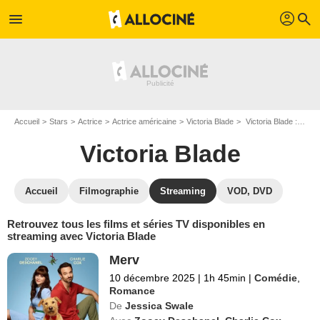
profil
menu
search
Accueil
Stars
Actrice
Actrice américaine
Victoria Blade
Victoria Blade : Films et séries online
Victoria Blade
Accueil
Filmographie
Streaming
VOD, DVD
Retrouvez tous les films et séries TV disponibles en
streaming avec Victoria Blade
Merv
10 décembre 2025
|
1h 45min
|
Comédie
,
Romance
De
Jessica Swale