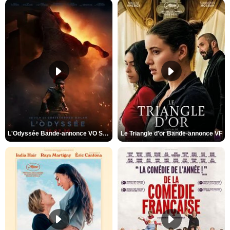
L'Odyssée Bande-annonce VO STFR
Le Triangle d'or Bande-annonce VF