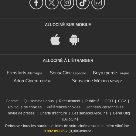
ALLOCINÉ SUR MOBILE
ALLOCINÉ À L'ÉTRANGER
Filmstarts
SensaCine
Beyazperde
Allemagne
Espagne
Turquie
AdoroCinema
Sensacine México
Brésil
Mexique
Contact
|
Qui sommes-nous
|
Recrutement
|
Publicité
|
CGU
|
CGV
|
Politique de cookies
|
Préférences cookies
|
Données Personnelles
|
Revue de presse
|
Charte d'écriture
|
Les services AlloCiné
|
Gérer Utiq
|
©AlloCiné
Retrouvez tous les horaires et infos de votre cinéma sur le numéro AlloCiné :
0 892 892 892
(0,90€/minute)