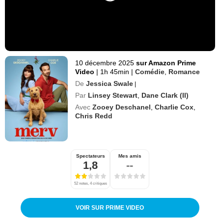
10 décembre 2025
sur Amazon Prime
Video
|
1h 45min
|
Comédie
,
Romance
De
Jessica Swale
|
Par
Linsey Stewart
,
Dane Clark (II)
Avec
Zooey Deschanel
,
Charlie Cox
,
Chris Redd
Spectateurs
Mes amis
1,8
--
52 notes, 4 critiques
VOIR SUR PRIME VIDEO