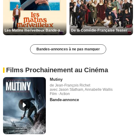
Les Matins merveilleux Bande-annonce VF
De la Comédie-Française Teaser VF
Bandes-annonces à ne pas manquer
Films Prochainement au Cinéma
Mutiny
de Jean-François Richet
avec Jason Statham, Annabelle Wallis
Film - Action
Bande-annonce