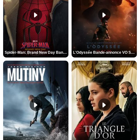
Spider-Man: Brand New Day Bande-annonce VO STFR
L'Odyssée Bande-annonce VO STFR