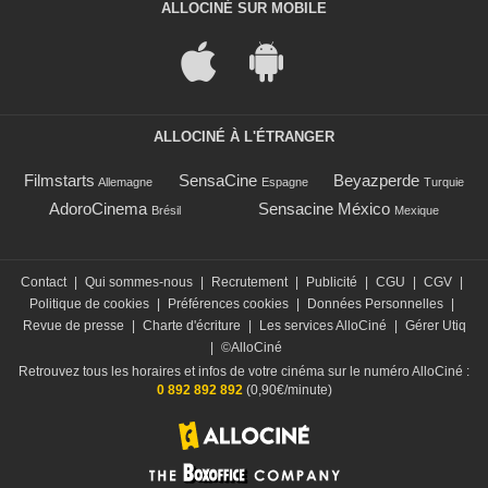
ALLOCINÉ SUR MOBILE
ALLOCINÉ À L'ÉTRANGER
Filmstarts
SensaCine
Beyazperde
Allemagne
Espagne
Turquie
AdoroCinema
Sensacine México
Brésil
Mexique
Contact
|
Qui sommes-nous
|
Recrutement
|
Publicité
|
CGU
|
CGV
|
Politique de cookies
|
Préférences cookies
|
Données Personnelles
|
Revue de presse
|
Charte d'écriture
|
Les services AlloCiné
|
Gérer Utiq
|
©AlloCiné
Retrouvez tous les horaires et infos de votre cinéma sur le numéro AlloCiné :
0 892 892 892
(0,90€/minute)