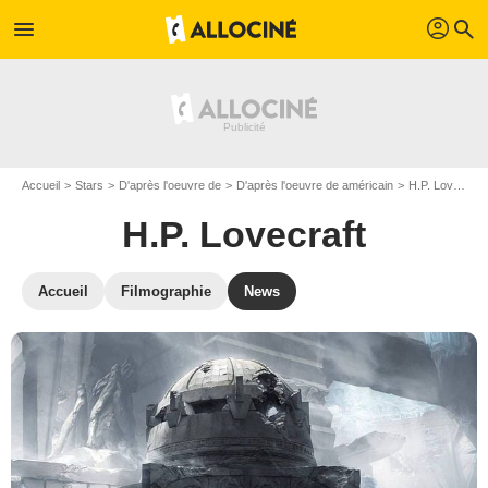
profil
menu
search
Accueil
Stars
D'après l'oeuvre de
D'après l'oeuvre de américain
H.P. Lovecraft
H.P. Lovecraft
Accueil
Filmographie
News