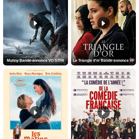
Mutiny Bande-annonce VO STFR
Le Triangle d'or Bande-annonce VF