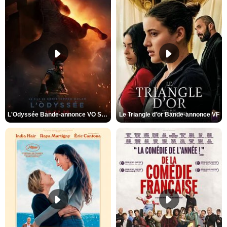
L'Odyssée Bande-annonce VO STFR
Le Triangle d'or Bande-annonce VF