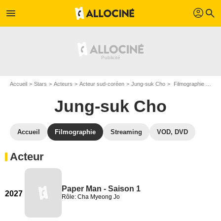
profil
menu
search
Accueil
Stars
Acteurs
Acteur sud-coréen
Jung-suk Cho
Filmographie Jung-suk Cho
Jung-suk Cho
Accueil
Filmographie
Streaming
VOD, DVD
Acteur
Paper Man - Saison 1
2027
Rôle: Cha Myeong Jo