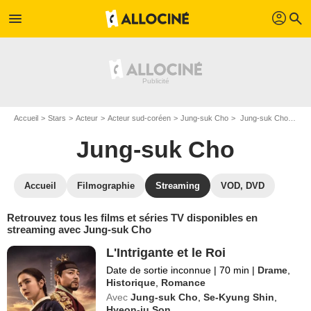
profil
menu
search
Accueil
Stars
Acteur
Acteur sud-coréen
Jung-suk Cho
Jung-suk Cho : Films et séries online
Jung-suk Cho
Accueil
Filmographie
Streaming
VOD, DVD
Retrouvez tous les films et séries TV disponibles en
streaming avec Jung-suk Cho
L'Intrigante et le Roi
Date de sortie inconnue
|
70 min
|
Drame
,
Historique
,
Romance
Avec
Jung-suk Cho
,
Se-Kyung Shin
,
Hyeon-ju Son