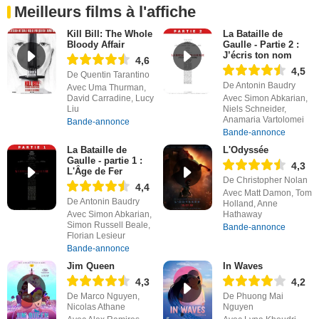
Meilleurs films à l'affiche
Kill Bill: The Whole
La Bataille de
Bloody Affair
Gaulle - Partie 2 :
J’écris ton nom
4,6
4,5
De Quentin Tarantino
De Antonin Baudry
Avec Uma Thurman,
David Carradine, Lucy
Avec Simon Abkarian,
Liu
Niels Schneider,
Anamaria Vartolomei
Bande-annonce
Bande-annonce
La Bataille de
L'Odyssée
Gaulle - partie 1 :
4,3
L'Âge de Fer
De Christopher Nolan
4,4
Avec Matt Damon, Tom
De Antonin Baudry
Holland, Anne
Avec Simon Abkarian,
Hathaway
Simon Russell Beale,
Bande-annonce
Florian Lesieur
Bande-annonce
Jim Queen
In Waves
4,3
4,2
De Marco Nguyen,
De Phuong Mai
Nicolas Athane
Nguyen