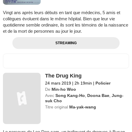
Vingt ans après leurs débuts en tant que médecins, 5 amis et
collègues évoluent dans le même hôpital. Bien que leur vie
quotidienne semble ordinaire, ils sont les témoins de la naissance
et de la mort de personnes au jour le jour.
STREAMING
The Drug King
24 mars 2019
|
2h 19min
|
Policier
De
Min-ho Woo
Avec
Song Kang-Ho
,
Doona Bae
,
Jung-
suk Cho
Titre original
Ma-yak-wang
Le parcours de Lee Doo-sam, un trafiquant de drogues à Busan