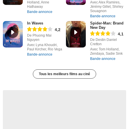
Holland, Anne
Avec Alex Ramires,
Hathaway
Jérémy Gillet, Shirley
Souagnon
Bande-annonce
Bande-annonce
In Waves
Spider-Man: Brand
New Day
4,2
4,1
De Phuong Mai
Nguyen
De Destin Daniel
Cretton
Avec Lyna Khoudri,
Paul Kircher, Rio Vega
Avec Tom Holland,
Zendaya, Sadie Sink
Bande-annonce
Bande-annonce
Tous les meilleurs films au ciné