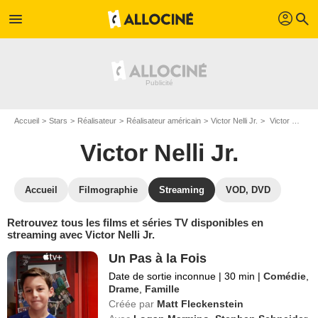
profil
menu
search
Accueil
Stars
Réalisateur
Réalisateur américain
Victor Nelli Jr.
Victor Nelli Jr. : Films et séries online
Victor Nelli Jr.
Accueil
Filmographie
Streaming
VOD, DVD
Retrouvez tous les films et séries TV disponibles en
streaming avec Victor Nelli Jr.
Un Pas à la Fois
Date de sortie inconnue
|
30 min
|
Comédie
,
Drame
,
Famille
Créée par
Matt Fleckenstein