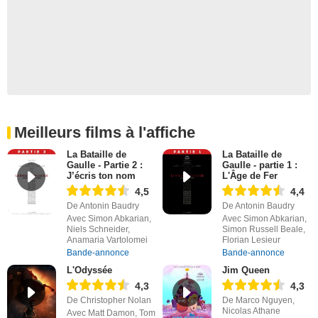
Meilleurs films à l'affiche
La Bataille de
La Bataille de
Gaulle - Partie 2 :
Gaulle - partie 1 :
J’écris ton nom
L'Âge de Fer
4,5
4,4
De Antonin Baudry
De Antonin Baudry
Avec Simon Abkarian,
Avec Simon Abkarian,
Niels Schneider,
Simon Russell Beale,
Anamaria Vartolomei
Florian Lesieur
Bande-annonce
Bande-annonce
L'Odyssée
Jim Queen
4,3
4,3
De Christopher Nolan
De Marco Nguyen,
Nicolas Athane
Avec Matt Damon, Tom