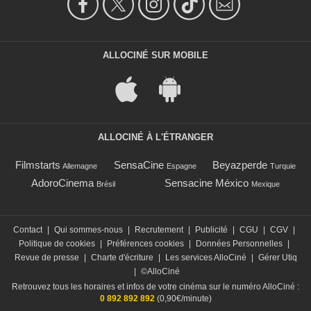
ALLOCINÉ SUR MOBILE
ALLOCINÉ À L'ÉTRANGER
Filmstarts
SensaCine
Beyazperde
Allemagne
Espagne
Turquie
AdoroCinema
Sensacine México
Brésil
Mexique
Contact
|
Qui sommes-nous
|
Recrutement
|
Publicité
|
CGU
|
CGV
|
Politique de cookies
|
Préférences cookies
|
Données Personnelles
|
Revue de presse
|
Charte d'écriture
|
Les services AlloCiné
|
Gérer Utiq
|
©AlloCiné
Retrouvez tous les horaires et infos de votre cinéma sur le numéro AlloCiné :
0 892 892 892
(0,90€/minute)