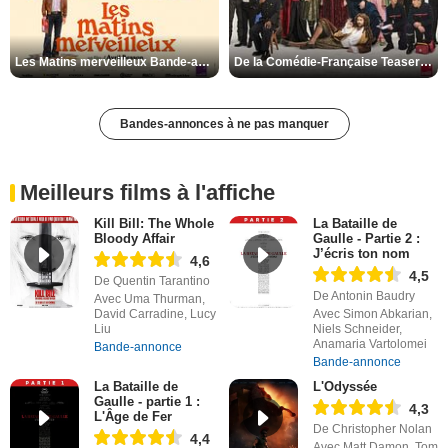
Les Matins merveilleux Bande-annonce VF
De la Comédie-Française Teaser VF
Bandes-annonces à ne pas manquer
Meilleurs films à l'affiche
Kill Bill: The Whole
La Bataille de
Bloody Affair
Gaulle - Partie 2 :
J’écris ton nom
4,6
4,5
De Quentin Tarantino
De Antonin Baudry
Avec Uma Thurman,
David Carradine, Lucy
Avec Simon Abkarian,
Liu
Niels Schneider,
Anamaria Vartolomei
Bande-annonce
Bande-annonce
La Bataille de
L'Odyssée
Gaulle - partie 1 :
4,3
L'Âge de Fer
De Christopher Nolan
4,4
Avec Matt Damon, Tom