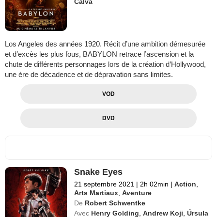
Calva
Los Angeles des années 1920. Récit d’une ambition démesurée
et d’excès les plus fous, BABYLON retrace l’ascension et la
chute de différents personnages lors de la création d’Hollywood,
une ère de décadence et de dépravation sans limites.
VOD
DVD
Snake Eyes
21 septembre 2021
|
2h 02min
|
Action
,
Arts Martiaux
,
Aventure
De
Robert Schwentke
Avec
Henry Golding
,
Andrew Koji
,
Úrsula