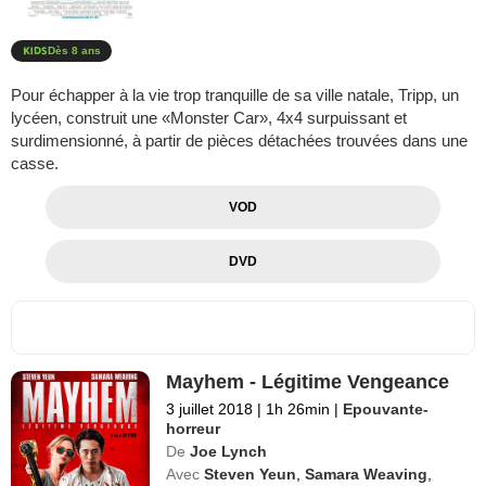
Dès 8 ans
Pour échapper à la vie trop tranquille de sa ville natale, Tripp, un
lycéen, construit une «Monster Car», 4x4 surpuissant et
surdimensionné, à partir de pièces détachées trouvées dans une
casse.
VOD
DVD
Mayhem - Légitime Vengeance
3 juillet 2018
|
1h 26min
|
Epouvante-
horreur
De
Joe Lynch
Avec
Steven Yeun
,
Samara Weaving
,