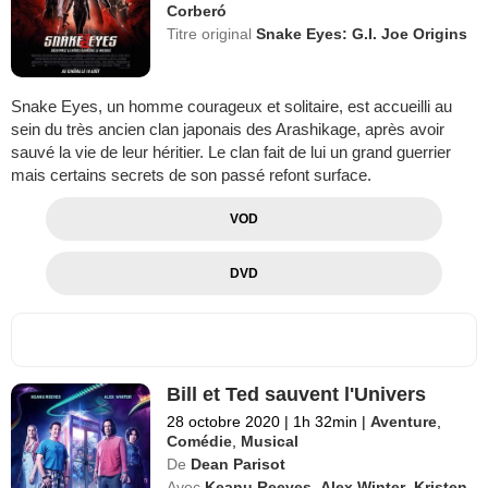
Corberó
Titre original
Snake Eyes: G.I. Joe Origins
Snake Eyes, un homme courageux et solitaire, est accueilli au
sein du très ancien clan japonais des Arashikage, après avoir
sauvé la vie de leur héritier. Le clan fait de lui un grand guerrier
mais certains secrets de son passé refont surface.
VOD
DVD
Bill et Ted sauvent l'Univers
28 octobre 2020
|
1h 32min
|
Aventure
,
Comédie
,
Musical
De
Dean Parisot
Avec
Keanu Reeves
,
Alex Winter
,
Kristen