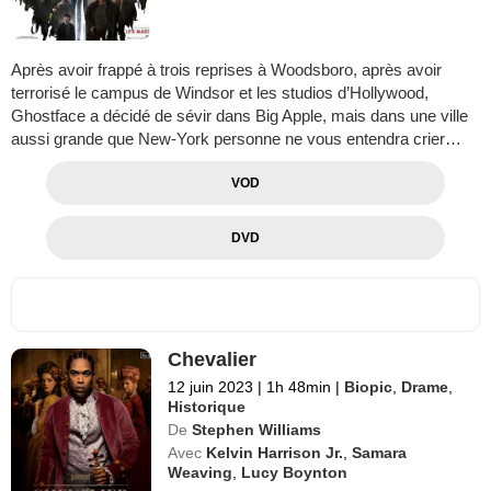
Après avoir frappé à trois reprises à Woodsboro, après avoir
terrorisé le campus de Windsor et les studios d’Hollywood,
Ghostface a décidé de sévir dans Big Apple, mais dans une ville
aussi grande que New-York personne ne vous entendra crier…
VOD
DVD
Chevalier
12 juin 2023
|
1h 48min
|
Biopic
,
Drame
,
Historique
De
Stephen Williams
Avec
Kelvin Harrison Jr.
,
Samara
Weaving
,
Lucy Boynton