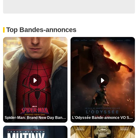
Top Bandes-annonces
Spider-Man: Brand New Day Bande-annonce VO STFR
L'Odyssée Bande-annonce VO STFR