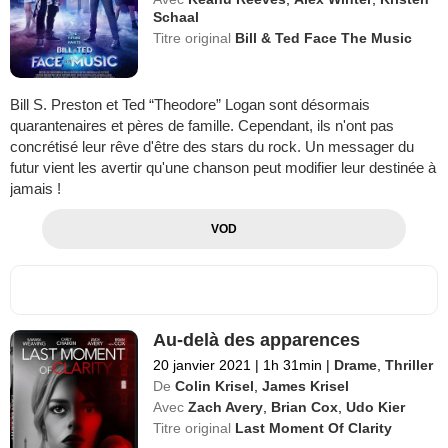
Schaal
Titre original
Bill & Ted Face The Music
Bill S. Preston et Ted “Theodore” Logan sont désormais
quarantenaires et pères de famille. Cependant, ils n'ont pas
concrétisé leur rêve d'être des stars du rock. Un messager du
futur vient les avertir qu'une chanson peut modifier leur destinée à
jamais !
VOD
Au-delà des apparences
20 janvier 2021
|
1h 31min
|
Drame
,
Thriller
De
Colin Krisel
,
James Krisel
Avec
Zach Avery
,
Brian Cox
,
Udo Kier
Titre original
Last Moment Of Clarity