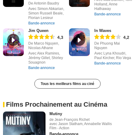
De Antonin Baudry
Holland, Anne
Avec Simon Abkarian,
Hathaway
Simon Russell Beale,
Bande-annonce
Florian Lesieur
Bande-annonce
Jim Queen
In Waves
4,3
4,2
De Marco Nguyen,
De Phuong Mai
Nicolas Athane
Nguyen
Avec Alex Ramires,
Avec Lyna Khoudri,
Jérémy Gillet, Shirley
Paul Kircher, Rio Vega
Souagnon
Bande-annonce
Bande-annonce
Tous les meilleurs films au ciné
Films Prochainement au Cinéma
Mutiny
de Jean-François Richet
avec Jason Statham, Annabelle Wallis
Film - Action
Bande-annonce