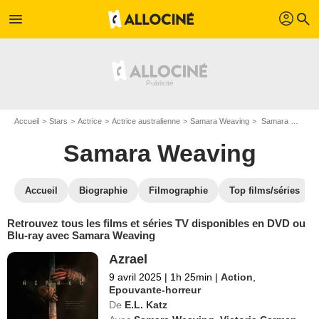
profil
menu
search
Accueil
Stars
Actrice
Actrice australienne
Samara Weaving
Samara Weaving : ses Blu-Ray, DVD, VOD, SVOD
Samara Weaving
Accueil
Biographie
Filmographie
Top films/séries
Retrouvez tous les films et séries TV disponibles en DVD ou
Blu-ray avec Samara Weaving
Azrael
9 avril 2025
|
1h 25min
|
Action
,
Epouvante-horreur
De
E.L. Katz