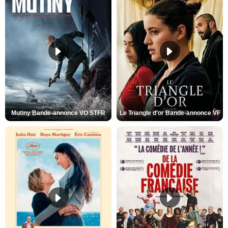
Mutiny Bande-annonce VO STFR
Le Triangle d'or Bande-annonce VF