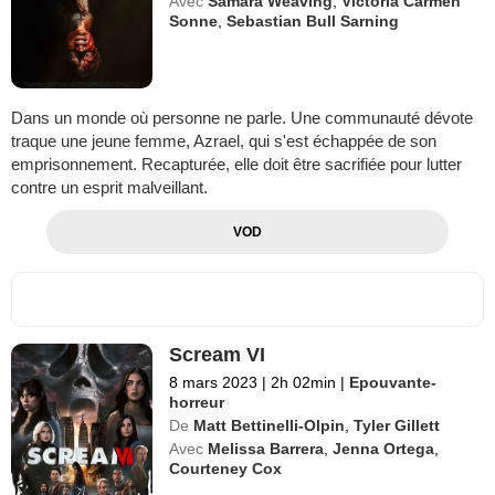
Avec
Samara Weaving
,
Victoria Carmen
Sonne
,
Sebastian Bull Sarning
Dans un monde où personne ne parle. Une communauté dévote
traque une jeune femme, Azrael, qui s'est échappée de son
emprisonnement. Recapturée, elle doit être sacrifiée pour lutter
contre un esprit malveillant.
VOD
Scream VI
8 mars 2023
|
2h 02min
|
Epouvante-
horreur
De
Matt Bettinelli-Olpin
,
Tyler Gillett
Avec
Melissa Barrera
,
Jenna Ortega
,
Courteney Cox