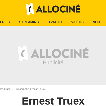
ÉRIES
STREAMING
TVACTU
VIDÉOS
VOD
est Truex
Filmographie Ernest Truex
Ernest Truex