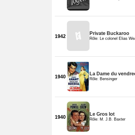
Private Buckaroo
1942
Rôle: Le colonel Elias We
La Dame du vendre
1940
Rôle: Bensinger
Le Gros lot
1940
Rôle: M. J.B. Baxter