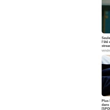
Seule
l’été
stre
vendr
Plus 
dans 
[SPO