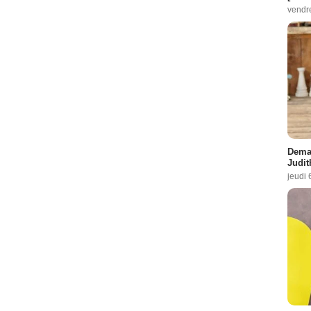
vendr
Demai
Judit
jeudi 