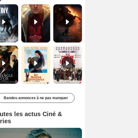
Le Triangle d'or Bande-annonce VF
Les Matins merveilleux Bande-annonce VF
De la Comédie-Française Teaser VF
Bandes-annonces à ne pas manquer
utes les actus Ciné &
ries