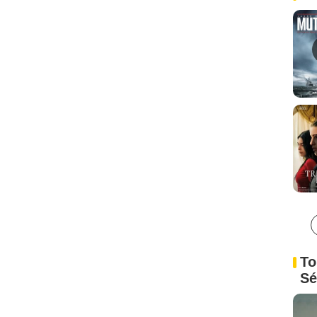
To
Sé