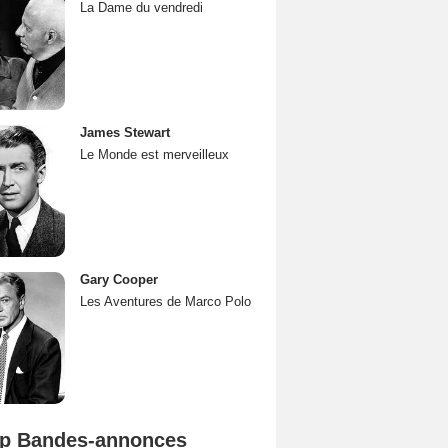
La Dame du vendredi
James Stewart
Le Monde est merveilleux
Gary Cooper
Les Aventures de Marco Polo
p Bandes-annonces
Mutiny Bande-annonce VO STFR
Spider-Man: Brand New Day Bande-annonce VO STFR
L'Odyssée Bande-annonce VO STFR