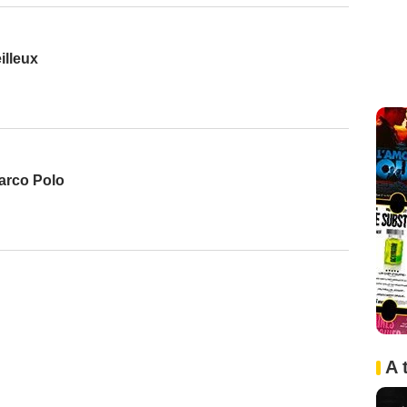
illeux
arco Polo
A 