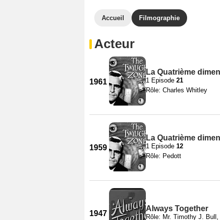
Accueil
Filmographie
Acteur
La Quatrième dimen
1 Episode
21
1961
Rôle: Charles Whitley
La Quatrième dimen
1 Episode
12
1959
Rôle: Pedott
Always Together
1947
Rôle: Mr. Timothy J. Bull,