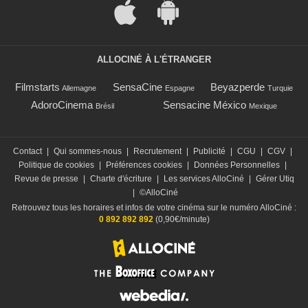
ALLOCINÉ À L'ÉTRANGER
Filmstarts
SensaCine
Beyazperde
Allemagne
Espagne
Turquie
AdoroCinema
Sensacine México
Brésil
Mexique
Contact
|
Qui sommes-nous
|
Recrutement
|
Publicité
|
CGU
|
CGV
|
Politique de cookies
|
Préférences cookies
|
Données Personnelles
|
Revue de presse
|
Charte d'écriture
|
Les services AlloCiné
|
Gérer Utiq
|
©AlloCiné
Retrouvez tous les horaires et infos de votre cinéma sur le numéro AlloCiné :
0 892 892 892
(0,90€/minute)