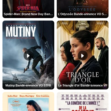
Spider-Man: Brand New Day Bande-annonce VO STFR
L'Odyssée Bande-annonce VO STFR
Mutiny Bande-annonce VO STFR
Le Triangle d'or Bande-annonce VF