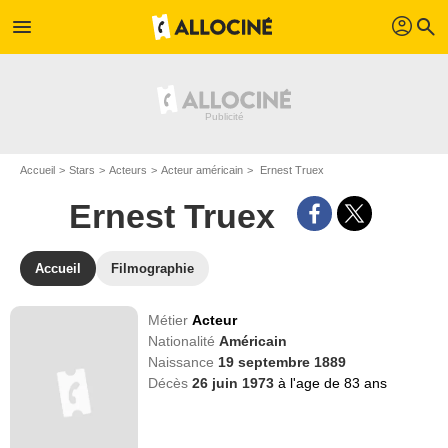
profil
menu
search
Accueil
Stars
Acteurs
Acteur américain
Ernest Truex
Ernest Truex
Accueil
Filmographie
Métier
Acteur
Nationalité
Américain
Naissance
19 septembre 1889
Décès
26 juin 1973
à l'age de 83 ans