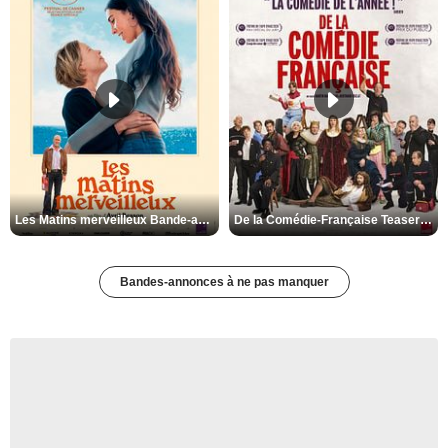
Les Matins merveilleux Bande-annonce VF
De la Comédie-Française Teaser VF
Bandes-annonces à ne pas manquer