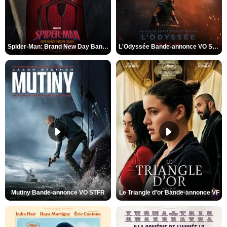
Spider-Man: Brand New Day Bande-annonce VO STFR
L'Odyssée Bande-annonce VO STFR
Mutiny Bande-annonce VO STFR
Le Triangle d'or Bande-annonce VF