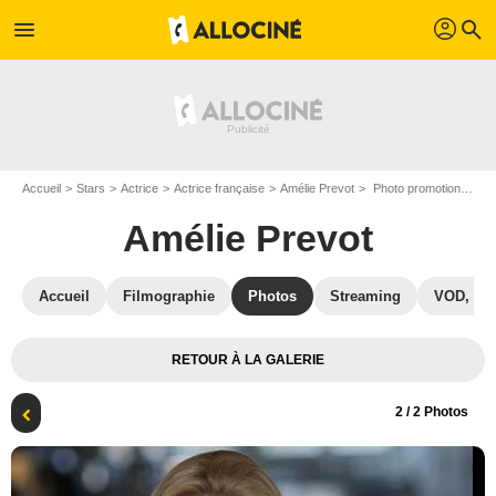
profil
menu
search
Accueil
Stars
Actrice
Actrice française
Amélie Prevot
Photo promotionnelle Amélie Prevot
Amélie Prevot
Accueil
Filmographie
Photos
Streaming
VOD, DV
RETOUR À LA GALERIE
2
/ 2 Photos