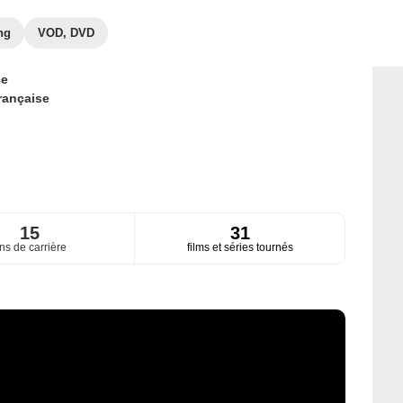
ng
VOD, DVD
ce
rançaise
15
31
ns de carrière
films et séries tournés