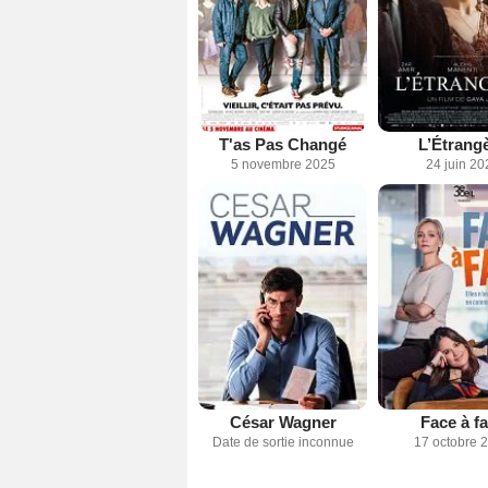
T'as Pas Changé
L’Étrang
5 novembre 2025
24 juin 20
César Wagner
Face à f
Date de sortie inconnue
17 octobre 