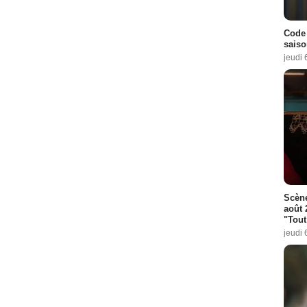
Code 
saiso
jeudi 
Scène
août 
"Tout
jeudi 