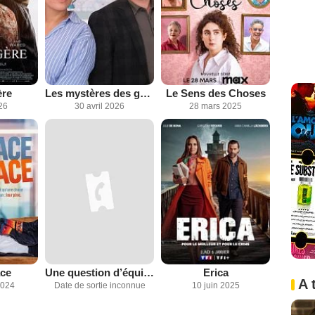
ère
Les mystères des grottes du Régulus
Le Sens des Choses
26
30 avril 2026
28 mars 2025
ace
Une question d’équilibre
Erica
A 
2024
Date de sortie inconnue
10 juin 2025