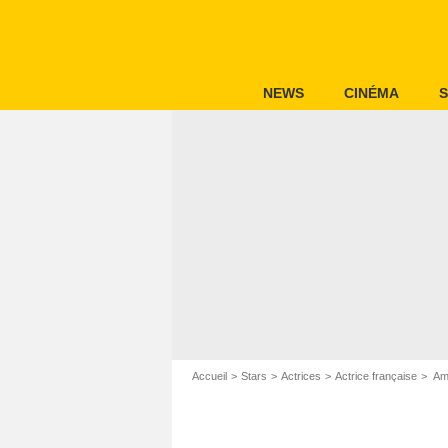
NEWS
CINÉMA
S
Accueil
Stars
Actrices
Actrice française
Amé