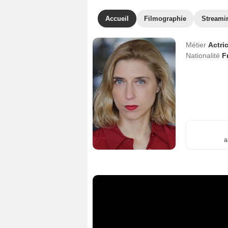
Accueil
Filmographie
Streami
Métier
Actri
Nationalité
F
a