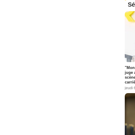
Sé
"Mon 
juge 
scène
carri
jeudi 