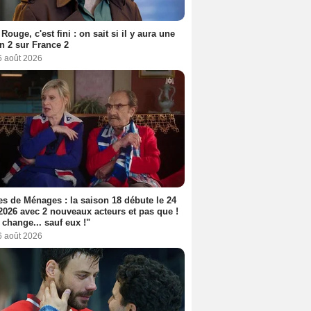
Rouge, c'est fini : on sait si il y aura une
n 2 sur France 2
6 août 2026
s de Ménages : la saison 18 débute le 24
2026 avec 2 nouveaux acteurs et pas que !
 change... sauf eux !"
6 août 2026