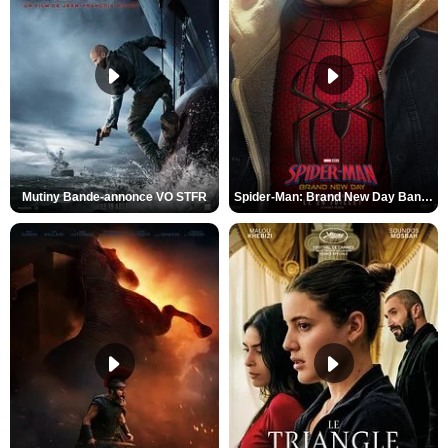
Mutiny Bande-annonce VO STFR
Spider-Man: Brand New Day Bande-annonce VO STFR