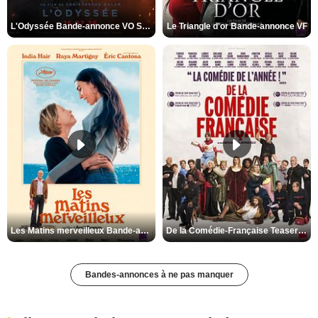
L'Odyssée Bande-annonce VO STFR
Le Triangle d'or Bande-annonce VF
Les Matins merveilleux Bande-annonce VF
De la Comédie-Française Teaser VF
Bandes-annonces à ne pas manquer