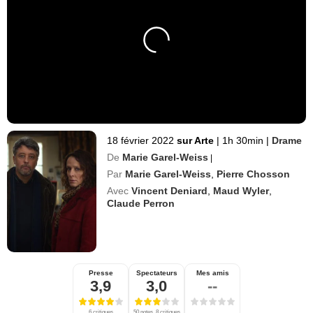
18 février 2022
sur Arte
|
1h 30min
|
Drame
De
Marie Garel-Weiss
|
Par
Marie Garel-Weiss
,
Pierre Chosson
Avec
Vincent Deniard
,
Maud Wyler
,
Claude Perron
Presse
Spectateurs
Mes amis
3,9
3,0
--
6 critiques
50 notes, 8 critiques