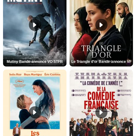
Mutiny Bande-annonce VO STFR
Le Triangle d'or Bande-annonce VF