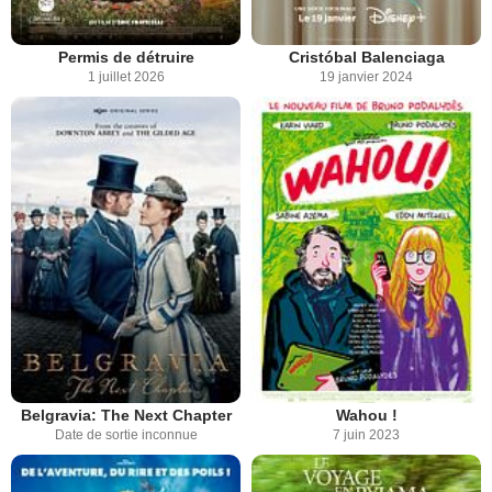
Permis de détruire
Cristóbal Balenciaga
1 juillet 2026
19 janvier 2024
Belgravia: The Next Chapter
Wahou !
Date de sortie inconnue
7 juin 2023