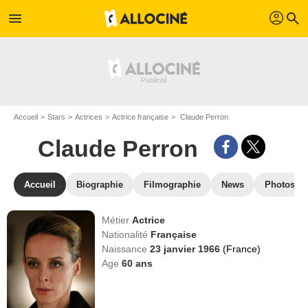
profil
menu
search
Accueil
Stars
Actrices
Actrice française
Claude Perron
Claude Perron
Accueil
Biographie
Filmographie
News
Photos
Métier
Actrice
Nationalité
Française
Naissance
23 janvier 1966
(France)
Age
60
ans