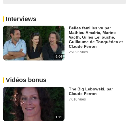
Interviews
Belles familles vu par
Mathieu Amalric, Marine
Vacth, Gilles Lellouche,
Guillaume de Tonquédec et
Claude Perron
25 096 vues
6:04
Vidéos bonus
The Big Lebowski, par
Claude Perron
7 010 vues
1:21