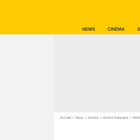
NEWS
CINÉMA
S
Accueil
Stars
Actrice
Actrice française
Amél