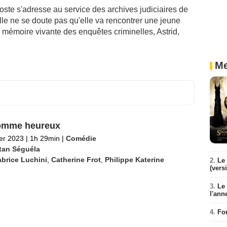
te s'adresse au service des archives judiciaires de
lle ne se doute pas qu'elle va rencontrer une jeune
 mémoire vivante des enquêtes criminelles, Astrid,
Me
omme heureux
ier 2023
|
1h 29min
|
Comédie
stan Séguéla
brice Luchini
,
Catherine Frot
,
Philippe Katerine
2.
Le 
(vers
3.
Le
l'ann
4.
Fo