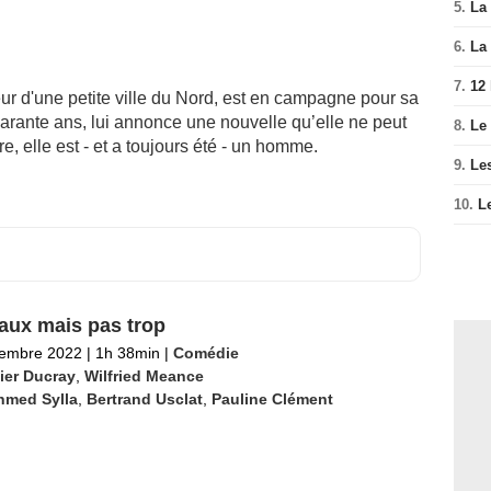
5.
La 
6.
La 
7.
12
ur d'une petite ville du Nord, est en campagne pour sa
arante ans, lui annonce une nouvelle qu’elle ne peut
8.
Le
e, elle est - et a toujours été - un homme.
9.
Le
10.
L
ux mais pas trop
tembre 2022
|
1h 38min
|
Comédie
ier Ducray
,
Wilfried Meance
hmed Sylla
,
Bertrand Usclat
,
Pauline Clément