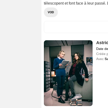
télescopent et font face à leur passé. L
VOD
Astri
Date de
Créée 
Avec
S