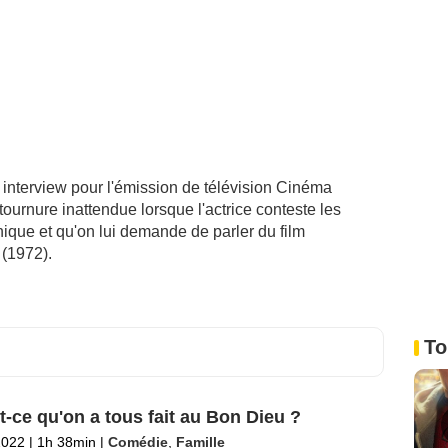
nterview pour l'émission de télévision Cinéma
urnure inattendue lorsque l'actrice conteste les
hique et qu'on lui demande de parler du film
 (1972).
To
t-ce qu'on a tous fait au Bon Dieu ?
2022
|
1h 38min
|
Comédie
,
Famille