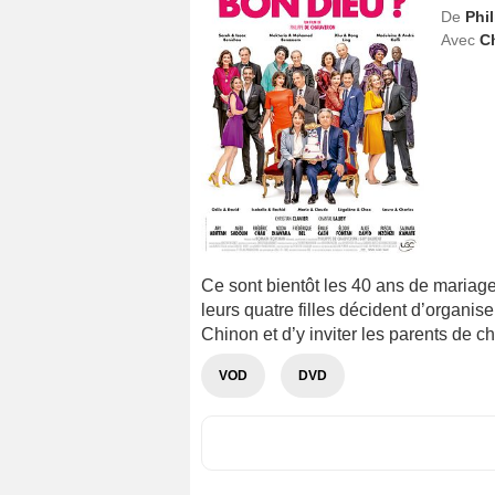
De
Phi
Avec
Ch
Ce sont bientôt les 40 ans de mariage
leurs quatre filles décident d’organis
Chinon et d’y inviter les parents de 
VOD
DVD