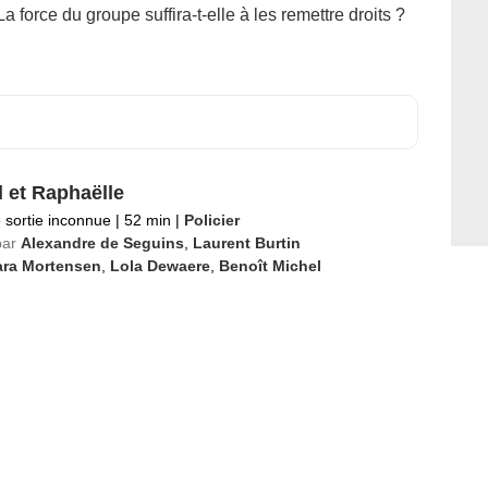
a force du groupe suffira-t-elle à les remettre droits ?
d et Raphaëlle
 sortie inconnue
|
52 min
|
Policier
par
Alexandre de Seguins
,
Laurent Burtin
ara Mortensen
,
Lola Dewaere
,
Benoît Michel