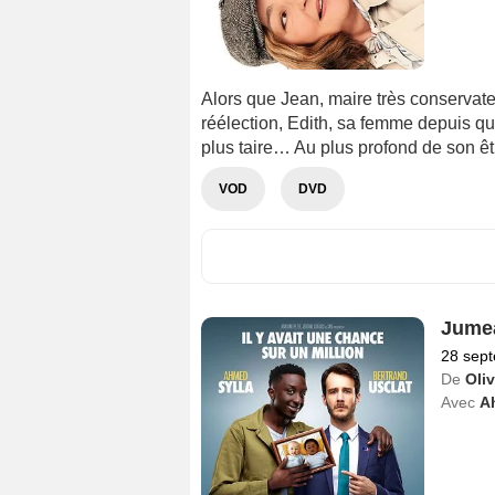
Alors que Jean, maire très conservate
réélection, Edith, sa femme depuis qu
plus taire… Au plus profond de son êtr
VOD
DVD
Jumea
28 sep
De
Oliv
Avec
A