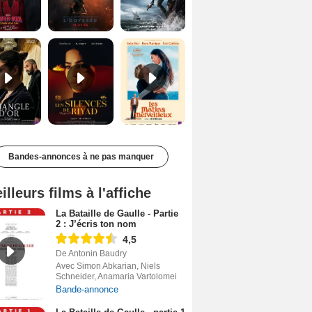
Le Triangle d'or Bande-annonce VF
Les Silences de Riyad Bande-annonce VO STFR
Les Matins merveilleux Bande-annonce VF
Bandes-annonces à ne pas manquer
illeurs films à l'affiche
La Bataille de Gaulle - Partie
2 : J’écris ton nom
4,5
De Antonin Baudry
Avec Simon Abkarian, Niels
Schneider, Anamaria Vartolomei
Bande-annonce