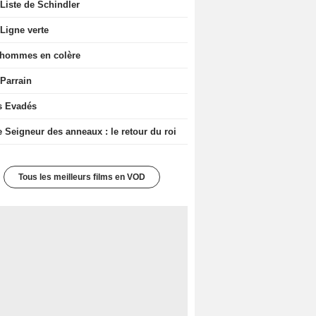
Liste de Schindler
Ligne verte
 hommes en colère
 Parrain
s Evadés
e Seigneur des anneaux : le retour du roi
Tous les meilleurs films en VOD