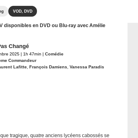
ng
VOD, DVD
 TV disponibles en DVD ou Blu-ray avec Amélie
Pas Changé
mbre 2025
|
1h 47min
|
Comédie
ôme Commandeur
urent Lafitte
,
François Damiens
,
Vanessa Paradis
 que tragique, quatre anciens lycéens cabossés se