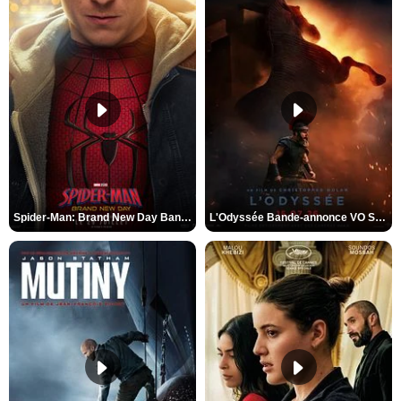
Spider-Man: Brand New Day Bande-annonce VO STFR
L'Odyssée Bande-annonce VO STFR