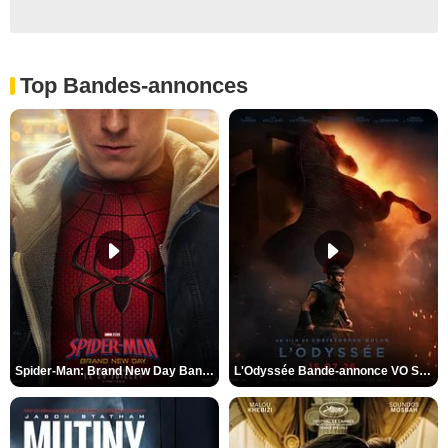
Top Bandes-annonces
Spider-Man: Brand New Day Bande-annonce VO STFR
L'Odyssée Bande-annonce VO STFR