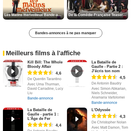
Les Matins merveilleux Bande-annonce VF
De la Comédie-Française Teaser VF
Bandes-annonces à ne pas manquer
Meilleurs films à l'affiche
Kill Bill: The Whole
La Bataille de
Bloody Affair
Gaulle - Partie 2 :
J’écris ton nom
4,6
4,5
De Quentin Tarantino
De Antonin Baudry
Avec Uma Thurman,
David Carradine, Lucy
Avec Simon Abkarian,
Liu
Niels Schneider,
Anamaria Vartolomei
Bande-annonce
Bande-annonce
La Bataille de
L'Odyssée
Gaulle - partie 1 :
4,3
L'Âge de Fer
De Christopher Nolan
4,4
Avec Matt Damon, Tom
De Antonin Baudry