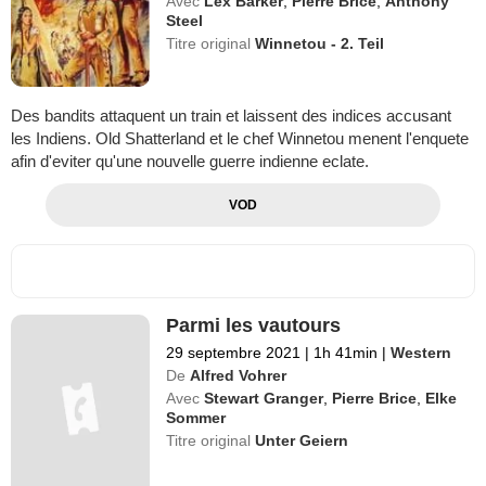
Avec
Lex Barker
,
Pierre Brice
,
Anthony
Steel
Titre original
Winnetou - 2. Teil
Des bandits attaquent un train et laissent des indices accusant
les Indiens. Old Shatterland et le chef Winnetou menent l'enquete
afin d'eviter qu'une nouvelle guerre indienne eclate.
VOD
Parmi les vautours
29 septembre 2021
|
1h 41min
|
Western
De
Alfred Vohrer
Avec
Stewart Granger
,
Pierre Brice
,
Elke
Sommer
Titre original
Unter Geiern