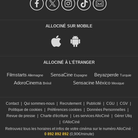
ALLOCINÉ SUR MOBILE
ALLOCINÉ À L'ÉTRANGER
Filmstarts
SensaCine
Beyazperde
Allemagne
Espagne
Turquie
AdoroCinema
Sensacine México
Brésil
Mexique
Contact
|
Qui sommes-nous
|
Recrutement
|
Publicité
|
CGU
|
CGV
|
Politique de cookies
|
Préférences cookies
|
Données Personnelles
|
Revue de presse
|
Charte d'écriture
|
Les services AlloCiné
|
Gérer Utiq
|
©AlloCiné
Retrouvez tous les horaires et infos de votre cinéma sur le numéro AlloCiné :
0 892 892 892
(0,90€/minute)