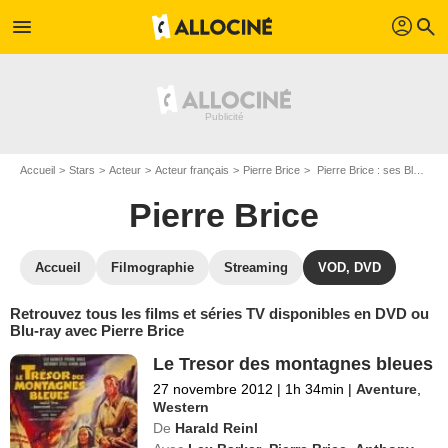
profil
menu
search
Accueil
Stars
Acteur
Acteur français
Pierre Brice
Pierre Brice : ses Blu-Ray, DVD, VOD, SVOD
Pierre Brice
Accueil
Filmographie
Streaming
VOD, DVD
Retrouvez tous les films et séries TV disponibles en DVD ou
Blu-ray avec Pierre Brice
Le Tresor des montagnes bleues
27 novembre 2012
|
1h 34min
|
Aventure
,
Western
De
Harald Reinl