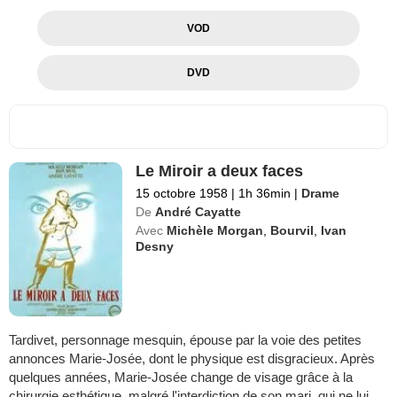
VOD
DVD
Le Miroir a deux faces
15 octobre 1958
|
1h 36min
|
Drame
De
André Cayatte
Avec
Michèle Morgan
,
Bourvil
,
Ivan
Desny
Tardivet, personnage mesquin, épouse par la voie des petites
annonces Marie-Josée, dont le physique est disgracieux. Après
quelques années, Marie-Josée change de visage grâce à la
chirurgie esthétique, malgré l'interdiction de son mari, qui ne lui