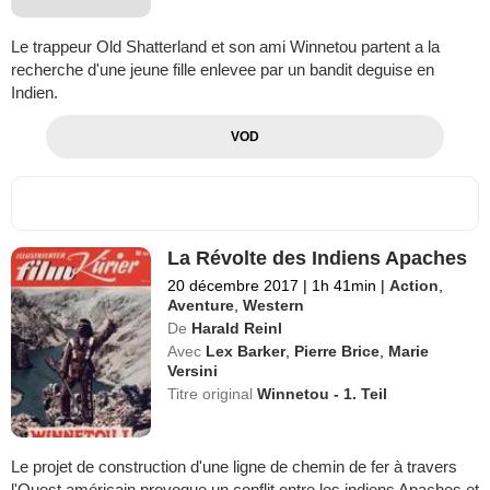
Le trappeur Old Shatterland et son ami Winnetou partent a la
recherche d'une jeune fille enlevee par un bandit deguise en
Indien.
VOD
La Révolte des Indiens Apaches
20 décembre 2017
|
1h 41min
|
Action
,
Aventure
,
Western
De
Harald Reinl
Avec
Lex Barker
,
Pierre Brice
,
Marie
Versini
Titre original
Winnetou - 1. Teil
Le projet de construction d'une ligne de chemin de fer à travers
l'Ouest américain provoque un conflit entre les indiens Apaches et