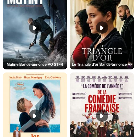
Mutiny Bande-annonce VO STFR
Le Triangle d'or Bande-annonce VF