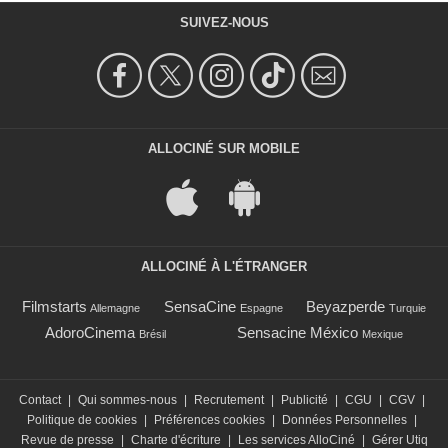
SUIVEZ-NOUS
ALLOCINÉ SUR MOBILE
ALLOCINÉ À L'ÉTRANGER
Filmstarts
SensaCine
Beyazperde
Allemagne
Espagne
Turquie
AdoroCinema
Sensacine México
Brésil
Mexique
Contact
|
Qui sommes-nous
|
Recrutement
|
Publicité
|
CGU
|
CGV
|
Politique de cookies
|
Préférences cookies
|
Données Personnelles
|
Revue de presse
|
Charte d'écriture
|
Les services AlloCiné
|
Gérer Utiq