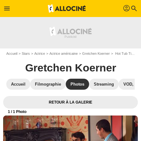
profil
menu
search
Accueil
Stars
Actrice
Actrice américaine
Gretchen Koerner
Hot Tub Time Machine 2 : Photo Kumail Nanjiani, Gretchen Koerner
Gretchen Koerner
Accueil
Filmographie
Photos
Streaming
VOD, DV
RETOUR À LA GALERIE
1
/ 1 Photo