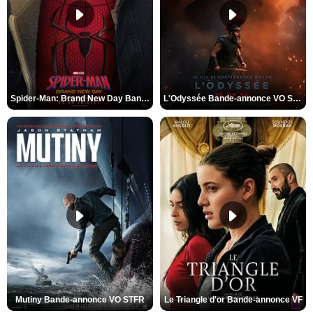
Spider-Man: Brand New Day Bande-annonce VO STFR
L'Odyssée Bande-annonce VO STFR
Mutiny Bande-annonce VO STFR
Le Triangle d'or Bande-annonce VF