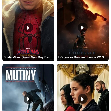
Spider-Man: Brand New Day Bande-annonce VO STFR
L'Odyssée Bande-annonce VO STFR