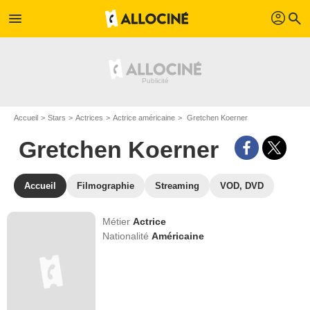
profil
menu
search
Accueil
Stars
Actrices
Actrice américaine
Gretchen Koerner
Gretchen Koerner
Accueil
Filmographie
Streaming
VOD, DVD
Métier
Actrice
Nationalité
Américaine