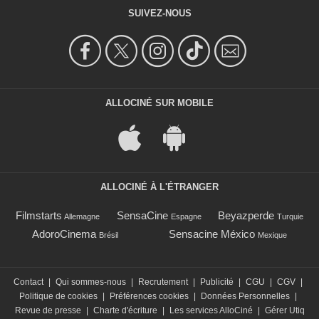
SUIVEZ-NOUS
ALLOCINÉ SUR MOBILE
ALLOCINÉ À L'ÉTRANGER
Filmstarts
SensaCine
Beyazperde
Allemagne
Espagne
Turquie
AdoroCinema
Sensacine México
Brésil
Mexique
Contact
|
Qui sommes-nous
|
Recrutement
|
Publicité
|
CGU
|
CGV
|
Politique de cookies
|
Préférences cookies
|
Données Personnelles
|
Revue de presse
|
Charte d'écriture
|
Les services AlloCiné
|
Gérer Utiq