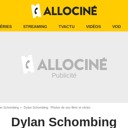
ÉRIES
STREAMING
TVACTU
VIDÉOS
VOD
an Schombing
Dylan Schombing : Photos de ses films et séries
Dylan Schombing