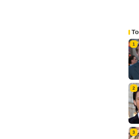
To
1
2
3